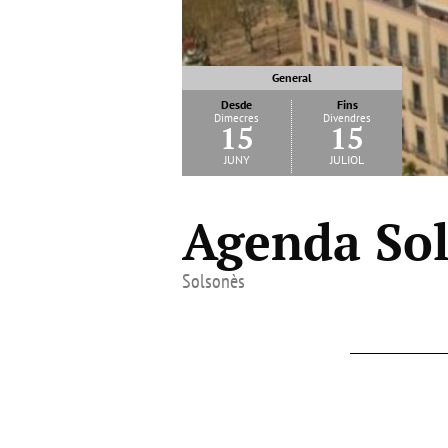
General
Desde
Fins
Dimecres
Divendres
15
15
juny
juliol
Agenda Sol
Solsonès