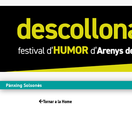
Pànxing Solsonès
Tornar a la Home