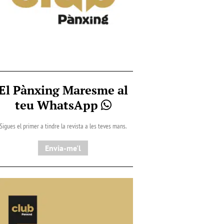
El Pànxing Maresme al
teu WhatsApp
Sigues el primer a tindre la revista a les teves mans.
Envia-me'l