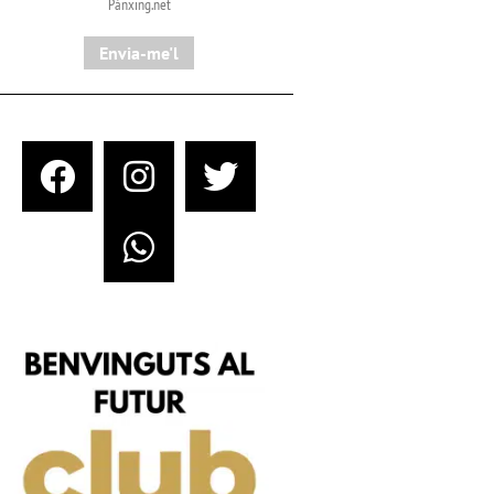
Pànxing.net​
Envia-me'l