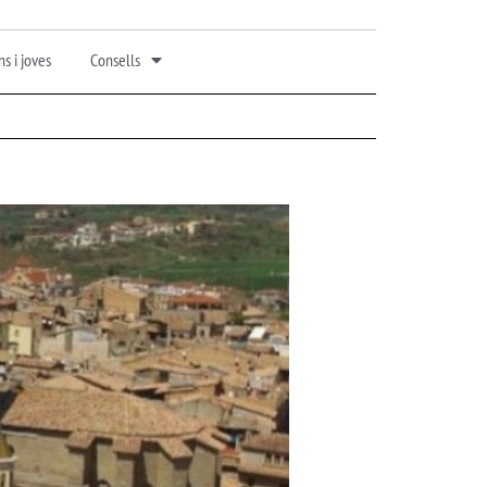
s i joves
Consells