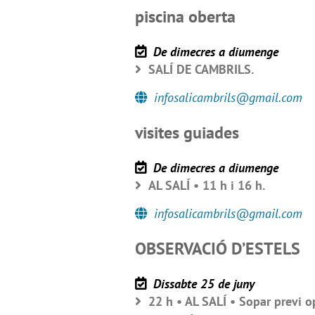
piscina oberta
De dimecres a diumenge
SALÍ DE CAMBRILS.
infosalicambrils@gmail.com
visites guiades
De dimecres a diumenge
AL SALÍ • 11 h i 16 h.
infosalicambrils@gmail.com
OBSERVACIÓ D’ESTELS
Dissabte 25 de juny
22 h • AL SALÍ • Sopar previ op