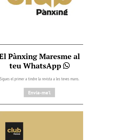
El Pànxing Maresme al
teu WhatsApp
Sigues el primer a tindre la revista a les teves mans.
Envia-me'l