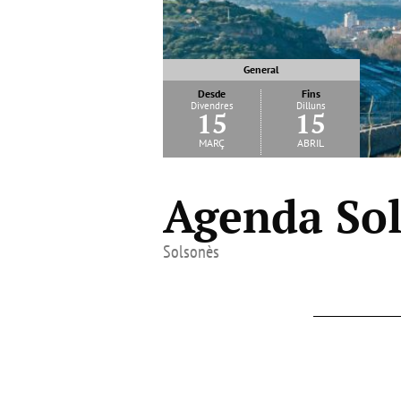
General
Desde
Fins
Divendres
Dilluns
15
15
març
abril
Agenda Sol
Solsonès