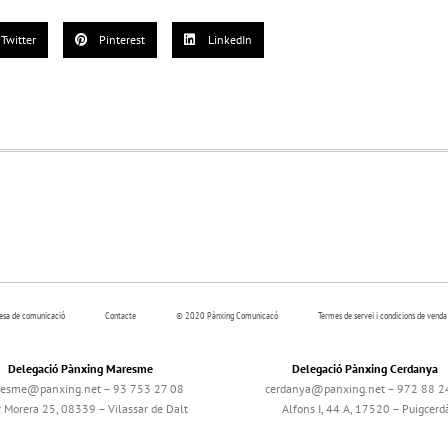
Twitter
Pinterest
LinkedIn
resa de comunicació
Contacte
© 2020 Pànxing Comunicacó
Termes de servei i condicions de venda
Delegació Pànxing Maresme
Delegació Pànxing Cerdanya
esme@panxing.net – 93 753 27 08
cerdanya@panxing.net – 972 88 2
c Morera 25, 08339 – Vilassar de Dalt
Alfons I, 44 A, 17520 – Puigcerd