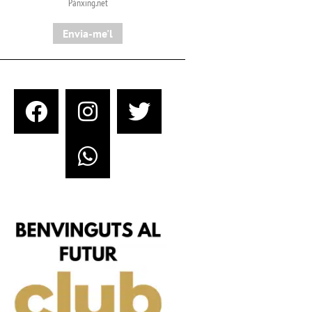
Pànxing.net​
Envia-me'l