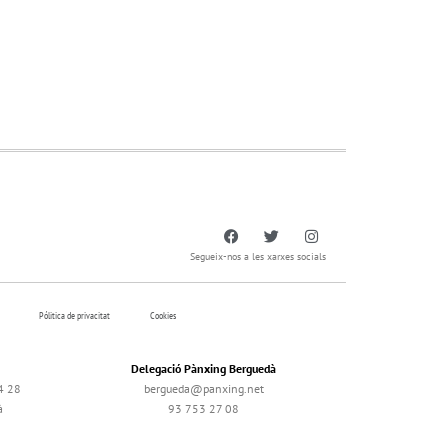
Segueix-nos a les xarxes socials
Pólitica de privacitat
Cookies
Delegació Pànxing Berguedà
4 28
bergueda@panxing.net
à
93 753 27 08