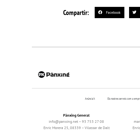
Compartir:
Facebook
Anúncia’t
Els nostres serveis com a emp
Pànxing General
info@panxing.net – 93 753 27 08
mar
Enric Morera 25, 08339 – Vilassar de Dalt
Enri