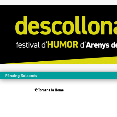
Pànxing Solsonès
Tornar a la Home