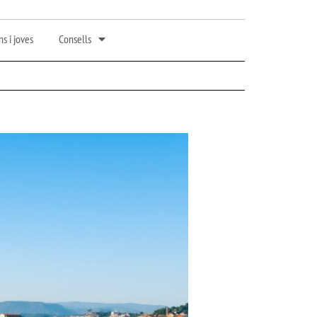
s i joves
Consells