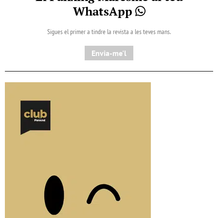
WhatsApp
Sigues el primer a tindre la revista a les teves mans.
Envia-me'l