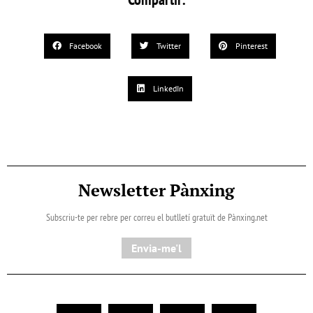
Facebook
Twitter
Pinterest
LinkedIn
Newsletter Pànxing
Subscriu-te per rebre per correu el butlletí gratuït de Pànxing.net​
Envia-me'l