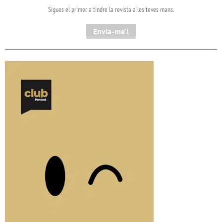
Sigues el primer a tindre la revista a les teves mans.
Envia-me'l