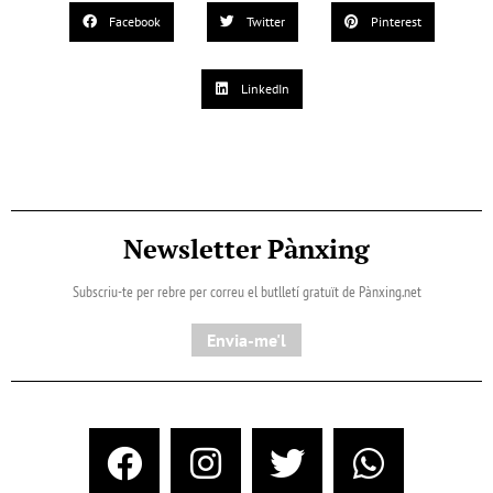
Facebook
Twitter
Pinterest
LinkedIn
Newsletter Pànxing
Subscriu-te per rebre per correu el butlletí gratuït de Pànxing.net​
Envia-me'l