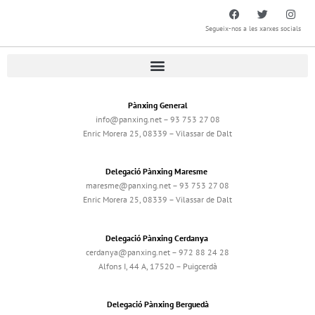
Segueix-nos a les xarxes socials
Pànxing General
info@panxing.net – 93 753 27 08
Enric Morera 25, 08339 – Vilassar de Dalt
Delegació Pànxing Maresme
maresme@panxing.net – 93 753 27 08
Enric Morera 25, 08339 – Vilassar de Dalt
Delegació Pànxing Cerdanya
cerdanya@panxing.net – 972 88 24 28
Alfons I, 44 A, 17520 – Puigcerdà
Delegació Pànxing Berguedà