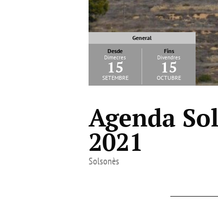
General
Desde
Fins
Dimecres
Divendres
15
15
setembre
octubre
Agenda Sol
2021
Solsonès