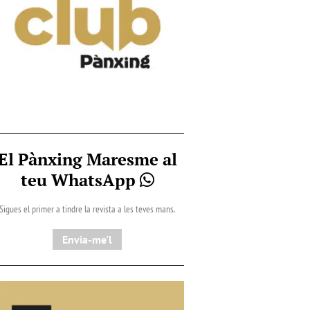
El Pànxing Maresme al
teu WhatsApp
Sigues el primer a tindre la revista a les teves mans.
Envia-me'l