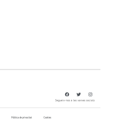
Segueix-nos a les xarxes socials
Pólitica de privacitat
Cookies