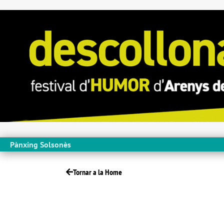
Pànxing Solsonès
Tornar a la Home