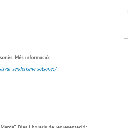
sonès. Més informació:
stival-senderisme-solsones/
Merda”. Dies i horaris de representació: