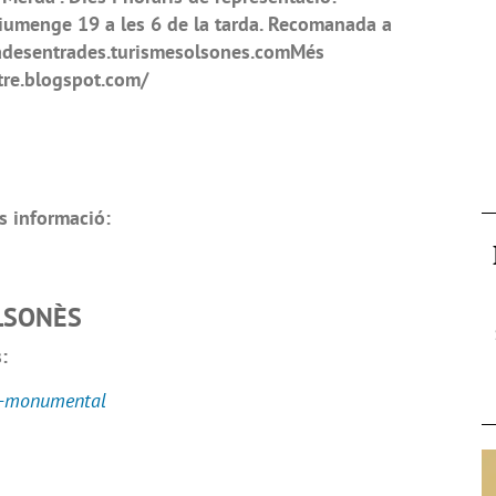
 diumenge 19 a les 6 de la tarda. Recomanada a
tradesentrades.turismesolsones.comMés
atre.blogspot.com/
s informació:
OLSONÈS
:
a-monumental