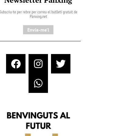
Subscriu-te per rebre per correu el butlletí gratuït de
Pànxing.net​
Envia-me'l