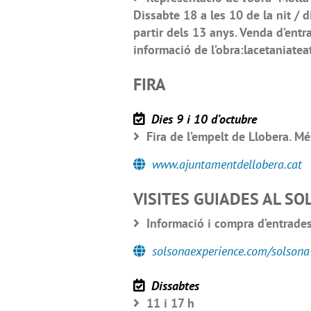
Dissabte 18 a les 10 de la nit /
partir dels 13 anys. Venda d’en
informació de l’obra:lacetaniate
FIRA
Dies 9 i 10 d’octubre
Fira de l’empelt de Llobera. Mé
www.ajuntamentdellobera.cat
VISITES GUIADES AL S
Informació i compra d’entrades
solsonaexperience.com/solson
Dissabtes
11 i 17 h