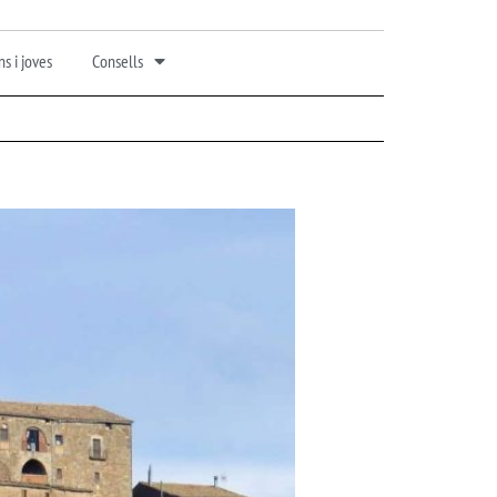
s i joves
Consells