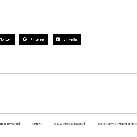
Twitter
Pinterest
LinkedIn
resa de comunicació
Contacte
© 2020 Pànxing Comunicacó
Termes de servei i condicions de venda