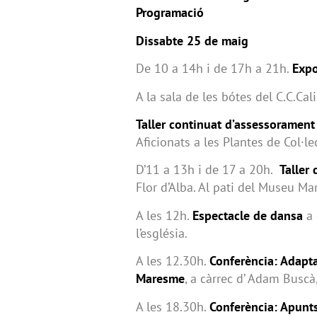
Programació
Dissabte 25 de maig
De 10 a 14h i de 17h a 21h.
Expo
A la sala de les bótes del C.C.Cal
Taller continuat d’assessorament
Aficionats a les Plantes de Col·le
D’11 a 13h i de 17 a 20h.
Taller
Flor d’Alba. Al pati del Museu Ma
A les 12h.
Espectacle de dansa
a 
l’església.
A les 12.30h.
Conferència: Adapta
Maresme
, a càrrec d’ Adam Buscà,
A les 18.30h.
Conferència: Apunts