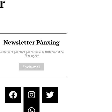
r
Newsletter Pànxing
Subscriu-te per rebre per correu el butlletí gratuït de
Pànxing.net​
Envia-me'l