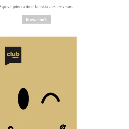
Sigues el primer a tindre la revista a les teves mans.
Envia-me'l