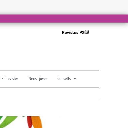
Revistes PX
Entrevistes
Nens i joves
Consells