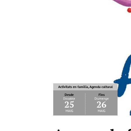
Activitats en familia, Agenda cultural
Desde
Fins
Dissabte
Diumenge
25
26
maig
maig