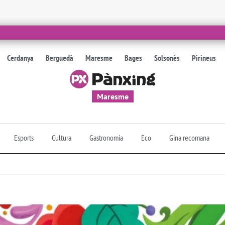
Cerdanya
Berguedà
Maresme
Bages
Solsonès
Pirineus
Maresme
Esports
Cultura
Gastronomia
Eco
Gina recomana