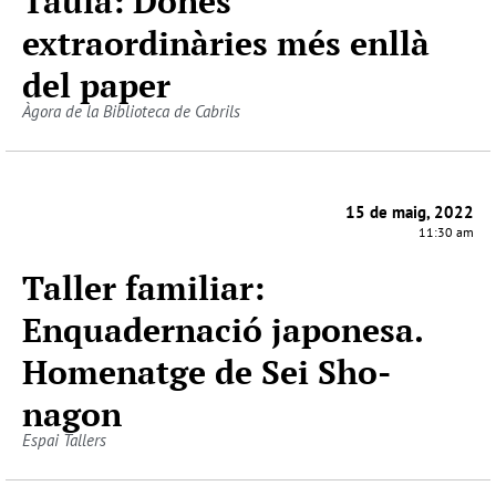
Taula: Dones
extraordinàries més enllà
del paper
Àgora de la Biblioteca de Cabrils
15 de maig, 2022
11:30 am
Taller familiar:
Enquadernació japonesa.
Homenatge de Sei Sho-
nagon
Espai Tallers