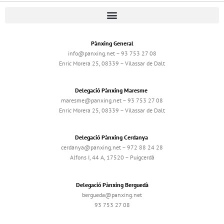
Pànxing General
info@panxing.net – 93 753 27 08
Enric Morera 25, 08339 – Vilassar de Dalt
Delegació Pànxing Maresme
maresme@panxing.net – 93 753 27 08
Enric Morera 25, 08339 – Vilassar de Dalt
Delegació Pànxing Cerdanya
cerdanya@panxing.net – 972 88 24 28
Alfons I, 44 A, 17520 – Puigcerdà
Delegació Pànxing Berguedà
bergueda@panxing.net
93 753 27 08