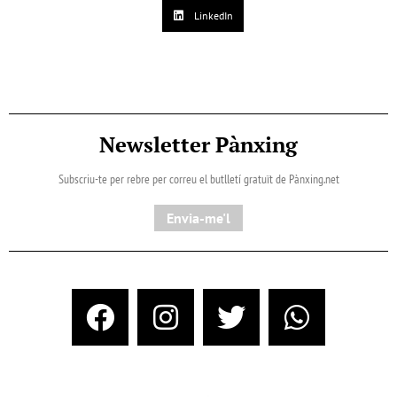
LinkedIn
Newsletter Pànxing
Subscriu-te per rebre per correu el butlletí gratuït de Pànxing.net​
Envia-me'l