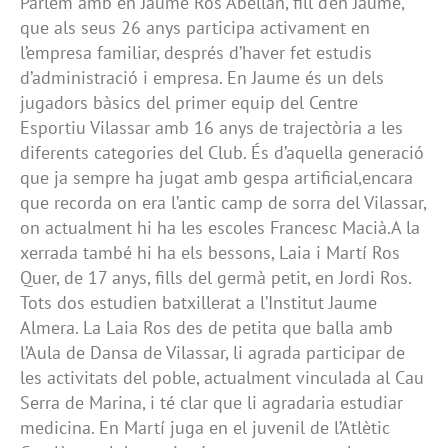
Parlem amb en Jaume Ros Abellán, fill d’en Jaume,
que als seus 26 anys participa activament en
l’empresa familiar, després d’haver fet estudis
d’administració i empresa. En Jaume és un dels
jugadors bàsics del primer equip del Centre
Esportiu Vilassar amb 16 anys de trajectòria a les
diferents categories del Club. És d’aquella generació
que ja sempre ha jugat amb gespa artificial,encara
que recorda on era l’antic camp de sorra del Vilassar,
on actualment hi ha les escoles Francesc Macià.A la
xerrada també hi ha els bessons, Laia i Martí Ros
Quer, de 17 anys, fills del germà petit, en Jordi Ros.
Tots dos estudien batxillerat a l’Institut Jaume
Almera. La Laia Ros des de petita que balla amb
l’Aula de Dansa de Vilassar, li agrada participar de
les activitats del poble, actualment vinculada al Cau
Serra de Marina, i té clar que li agradaria estudiar
medicina. En Martí juga en el juvenil de l’Atlètic