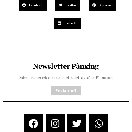
Facebook
Twitter
Pinterest
LinkedIn
Newsletter Pànxing
Subscriu-te per rebre per correu el butlletí gratuït de Pànxing.net​
Envia-me'l