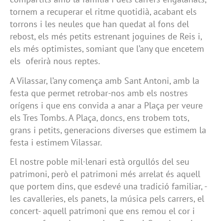
tornem a recuperar el ritme quotidià, acabant els
torrons i les neules que han quedat al fons del
rebost, els més petits estrenant joguines de Reis i,
els més optimistes, somiant que l’any que encetem
els oferirà nous reptes.
A Vilassar, l’any comença amb Sant Antoni, amb la
festa que permet retrobar-nos amb els nostres
orígens i que ens convida a anar a Plaça per veure
els Tres Tombs. A Plaça, doncs, ens trobem tots,
grans i petits, generacions diverses que estimem la
festa i estimem Vilassar.
El nostre poble mil·lenari està orgullós del seu
patrimoni, però el patrimoni més arrelat és aquell
que portem dins, que esdevé una tradició familiar, -
les cavalleries, els panets, la música pels carrers, el
concert- aquell patrimoni que ens remou el cor i