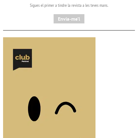
Sigues el primer a tindre la revista a les teves mans.
Envia-me'l