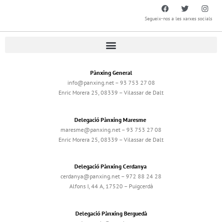
Segueix-nos a les xarxes socials
Pànxing General
info@panxing.net – 93 753 27 08
Enric Morera 25, 08339 – Vilassar de Dalt
Delegació Pànxing Maresme
maresme@panxing.net – 93 753 27 08
Enric Morera 25, 08339 – Vilassar de Dalt
Delegació Pànxing Cerdanya
cerdanya@panxing.net – 972 88 24 28
Alfons I, 44 A, 17520 – Puigcerdà
Delegació Pànxing Berguedà