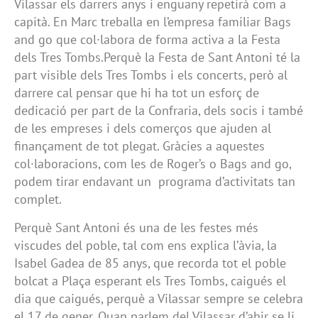
Vilassar els darrers anys i enguany repetirà com a
capità. En Marc treballa en l’empresa familiar Bags
and go que col·labora de forma activa a la Festa
dels Tres Tombs.Perquè la Festa de Sant Antoni té la
part visible dels Tres Tombs i els concerts, però al
darrere cal pensar que hi ha tot un esforç de
dedicació per part de la Confraria, dels socis i també
de les empreses i dels comerços que ajuden al
finançament de tot plegat. Gràcies a aquestes
col·laboracions, com les de Roger’s o Bags and go,
podem tirar endavant un programa d’activitats tan
complet.
Perquè Sant Antoni és una de les festes més
viscudes del poble, tal com ens explica l’àvia, la
Isabel Gadea de 85 anys, que recorda tot el poble
bolcat a Plaça esperant els Tres Tombs, caigués el
dia que caigués, perquè a Vilassar sempre se celebra
el 17 de gener. Quan parlem del Vilassar d’ahir se li