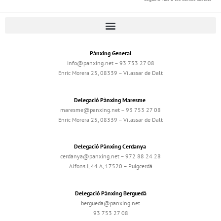
Pànxing General
info@panxing.net – 93 753 27 08
Enric Morera 25, 08339 – Vilassar de Dalt
Delegació Pànxing Maresme
maresme@panxing.net – 93 753 27 08
Enric Morera 25, 08339 – Vilassar de Dalt
Delegació Pànxing Cerdanya
cerdanya@panxing.net – 972 88 24 28
Alfons I, 44 A, 17520 – Puigcerdà
Delegació Pànxing Berguedà
bergueda@panxing.net
93 753 27 08