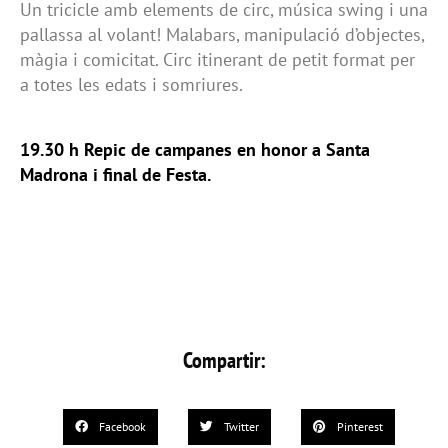
Un tricicle amb elements de circ, música swing i una
pallassa al volant! Malabars, manipulació d’objectes,
màgia i comicitat. Circ itinerant de petit format per
a totes les edats i somriures.
19.30 h Repic de campanes en honor a Santa
Madrona i final de Festa.
Compartir:
Facebook
Twitter
Pinterest