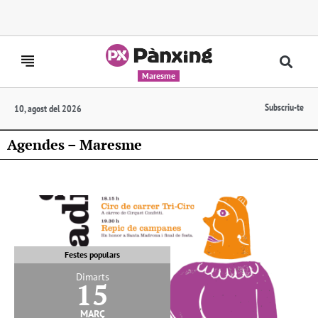
Maresme
Subscriu-te
10, agost del 2026
Agendes – Maresme
Festes populars
Dimarts
15
març