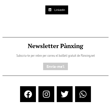
LinkedIn
Newsletter Pànxing
Subscriu-te per rebre per correu el butlletí gratuït de Pànxing.net​
Envia-me'l