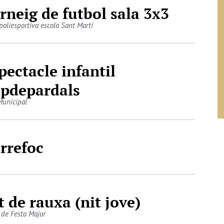
rneig de futbol sala 3x3
 poliesportiva escola Sant Martí
pectacle infantil
pdepardals
Municipal
rrefoc
t de rauxa (nit jove)
 de Festa Major