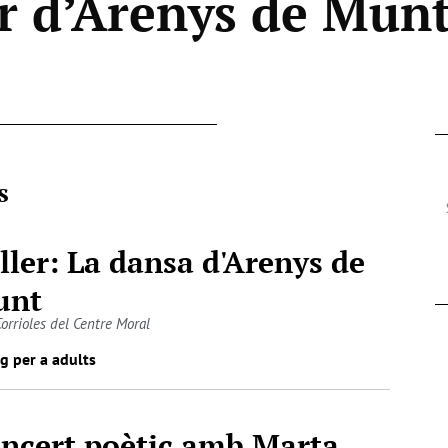
r d’Arenys de Mun
s
ller: La dansa d'Arenys de
unt
Corrioles del Centre Moral
g per a adults
ncert poètic amb Marta