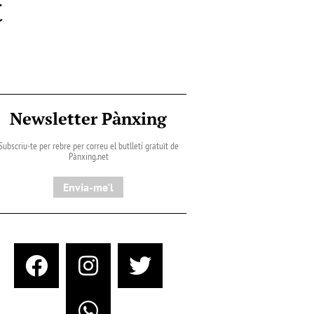
t
Newsletter Pànxing
Subscriu-te per rebre per correu el butlletí gratuït de
Pànxing.net​
Envia-me'l