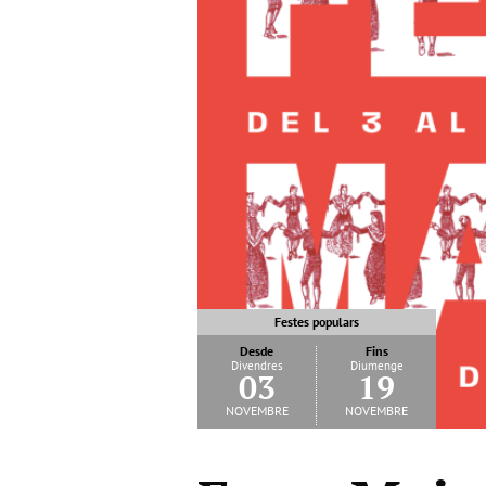
Festes populars
Desde
Fins
Divendres
Diumenge
03
19
novembre
novembre