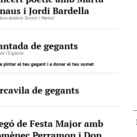
naus i Jordi Bardella
teca Antònia Torrent i Martori
antada de gegants
de l'Església
a pintar el teu gegant i a donar el teu xumet
rcavila de gegants
egó de Festa Major amb
mènec Perramon i Don