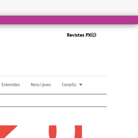
Revistes PX
Entrevistes
Nens i joves
Consells