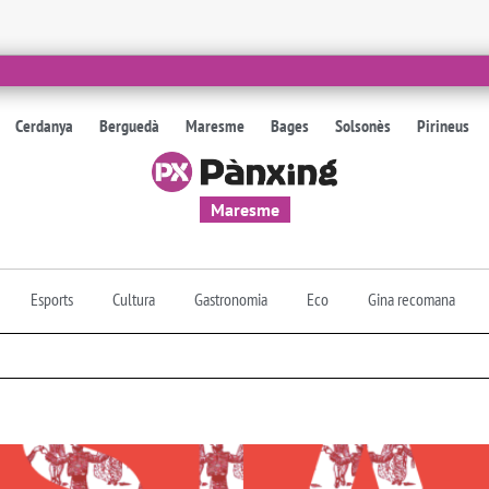
Cerdanya
Berguedà
Maresme
Bages
Solsonès
Pirineus
Maresme
Esports
Cultura
Gastronomia
Eco
Gina recomana