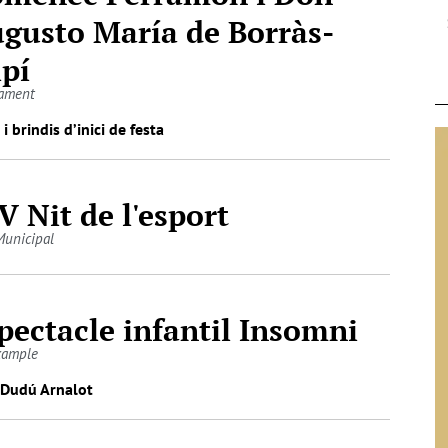
gusto María de Borràs-
lpí
ament
 i brindis d’inici de festa
V Nit de l'esport
Municipal
pectacle infantil Insomni
ixample
Dudú Arnalot