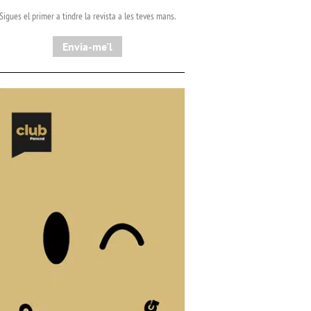
Sigues el primer a tindre la revista a les teves mans.
Envia-me'l