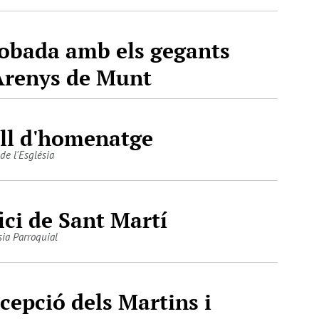
obada amb els gegants
Arenys de Munt
ll d'homenatge
de l'Església
ici de Sant Martí
sia Parroquial
cepció dels Martins i