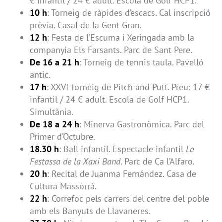
€ infantil / 24 € adult. Escola de Golf HCP1.
10 h
: Torneig de ràpides d’escacs. Cal inscripció
prèvia. Casal de la Gent Gran.
12 h
: Festa de l’Escuma i Xeringada amb la
companyia Els Farsants. Parc de Sant Pere.
De 16 a 21 h
: Torneig de tennis taula. Pavelló
antic.
17 h
: XXVI Torneig de Pitch and Putt. Preu: 17 €
infantil / 24 € adult. Escola de Golf HCP1.
Simultània.
De 18 a 24 h
: Minerva Gastronòmica. Parc del
Primer d’Octubre.
18.30 h
: Ball infantil. Espectacle infantil
La
Festassa de la Xaxi Band
. Parc de Ca l’Alfaro.
20 h
: Recital de Juanma Fernández. Casa de
Cultura Massorrà.
22 h
: Correfoc pels carrers del centre del poble
amb els Banyuts de Llavaneres.