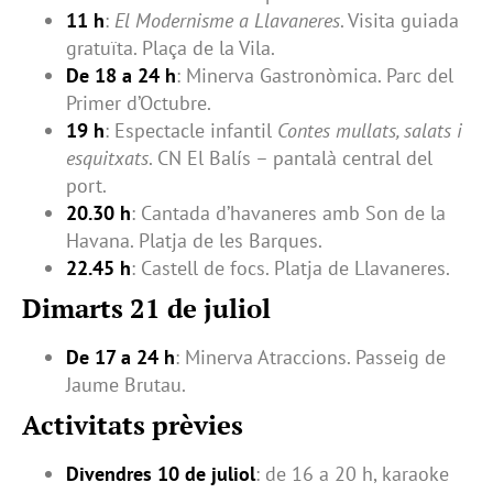
11 h
:
El Modernisme a Llavaneres
. Visita guiada
gratuïta. Plaça de la Vila.
De 18 a 24 h
: Minerva Gastronòmica. Parc del
Primer d’Octubre.
19 h
: Espectacle infantil
Contes mullats, salats i
esquitxats
. CN El Balís – pantalà central del
port.
20.30 h
: Cantada d’havaneres amb Son de la
Havana. Platja de les Barques.
22.45 h
: Castell de focs. Platja de Llavaneres.
Dimarts 21 de juliol
De 17 a 24 h
: Minerva Atraccions. Passeig de
Jaume Brutau.
Activitats prèvies
Divendres 10 de juliol
: de 16 a 20 h, karaoke