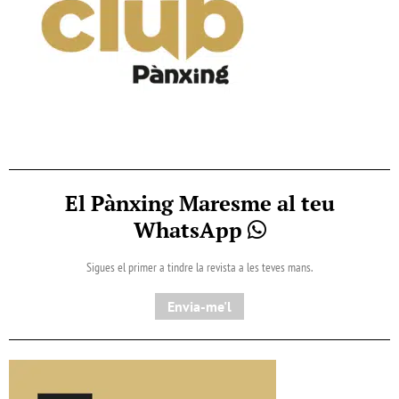
El Pànxing Maresme al teu
WhatsApp
Sigues el primer a tindre la revista a les teves mans.
Envia-me'l