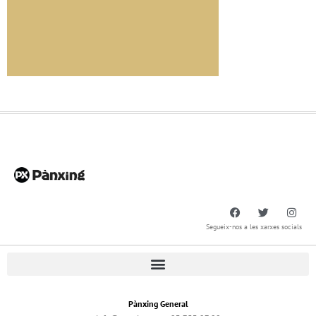
Segueix-nos a les xarxes socials
Pànxing General