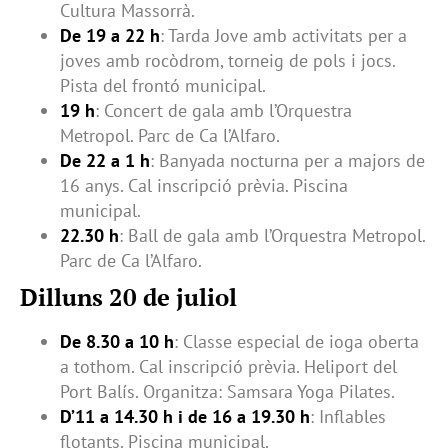
Cultura Massorrà.
De 19 a 22 h
: Tarda Jove amb activitats per a
joves amb rocòdrom, torneig de pols i jocs.
Pista del frontó municipal.
19 h
: Concert de gala amb l’Orquestra
Metropol. Parc de Ca l’Alfaro.
De 22 a 1 h
: Banyada nocturna per a majors de
16 anys. Cal inscripció prèvia. Piscina
municipal.
22.30 h
: Ball de gala amb l’Orquestra Metropol.
Parc de Ca l’Alfaro.
Dilluns 20 de juliol
De 8.30 a 10 h
: Classe especial de ioga oberta
a tothom. Cal inscripció prèvia. Heliport del
Port Balís. Organitza: Samsara Yoga Pilates.
D’11 a 14.30 h i de 16 a 19.30 h
: Inflables
flotants. Piscina municipal.