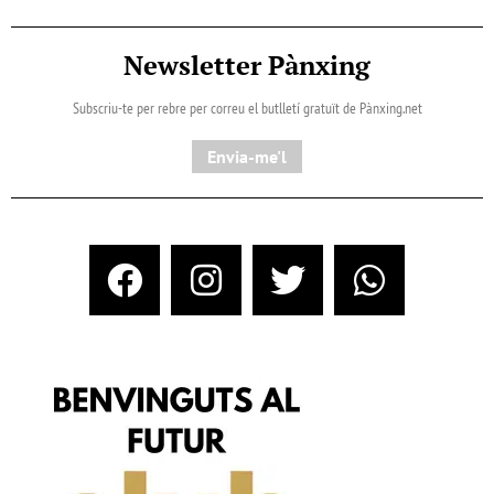
Newsletter Pànxing
Subscriu-te per rebre per correu el butlletí gratuït de Pànxing.net​
Envia-me'l