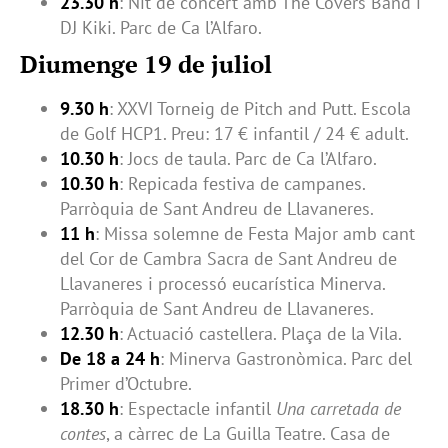
23.30 h
: Nit de concert amb The Covers Band i
DJ Kiki. Parc de Ca l’Alfaro.
Diumenge 19 de juliol
9.30 h
: XXVI Torneig de Pitch and Putt. Escola
de Golf HCP1. Preu: 17 € infantil / 24 € adult.
10.30 h
: Jocs de taula. Parc de Ca l’Alfaro.
10.30 h
: Repicada festiva de campanes.
Parròquia de Sant Andreu de Llavaneres.
11 h
: Missa solemne de Festa Major amb cant
del Cor de Cambra Sacra de Sant Andreu de
Llavaneres i processó eucarística Minerva.
Parròquia de Sant Andreu de Llavaneres.
12.30 h
: Actuació castellera. Plaça de la Vila.
De 18 a 24 h
: Minerva Gastronòmica. Parc del
Primer d’Octubre.
18.30 h
: Espectacle infantil
Una carretada de
contes
, a càrrec de La Guilla Teatre. Casa de