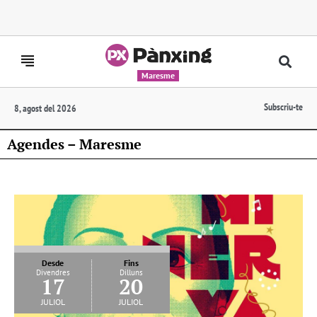
Maresme
Subscriu-te
8, agost del 2026
Agendes – Maresme
Desde
Fins
Divendres
Dilluns
17
20
juliol
juliol