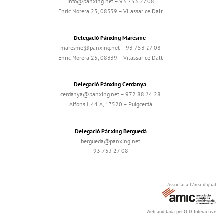
info@panxing.net – 93 753 27 08
Enric Morera 25, 08339 – Vilassar de Dalt
Delegació Pànxing Maresme
maresme@panxing.net – 93 753 27 08
Enric Morera 25, 08339 – Vilassar de Dalt
Delegació Pànxing Cerdanya
cerdanya@panxing.net – 972 88 24 28
Alfons I, 44 A, 17520 – Puigcerdà
Delegació Pànxing Berguedà
bergueda@panxing.net
93 753 27 08
Associat a l'àrea digital
Web auditada per OJD Interactive