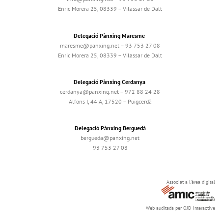
Enric Morera 25, 08339 – Vilassar de Dalt
Delegació Pànxing Maresme
maresme@panxing.net – 93 753 27 08
Enric Morera 25, 08339 – Vilassar de Dalt
Delegació Pànxing Cerdanya
cerdanya@panxing.net – 972 88 24 28
Alfons I, 44 A, 17520 – Puigcerdà
Delegació Pànxing Berguedà
bergueda@panxing.net
93 753 27 08
Associat a l'àrea digital
Web auditada per OJD Interactive