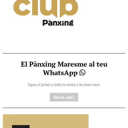
El Pànxing Maresme al teu
WhatsApp
Sigues el primer a tindre la revista a les teves mans.
Envia-me'l