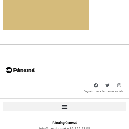
Segueix-nos a les xarxes socials
Pànxing General
info@panxing.net – 93 753 27 08