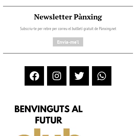
Newsletter Pànxing
Subscriu-te per rebre per correu el butlletí gratuït de Pànxing.net​
Envia-me'l