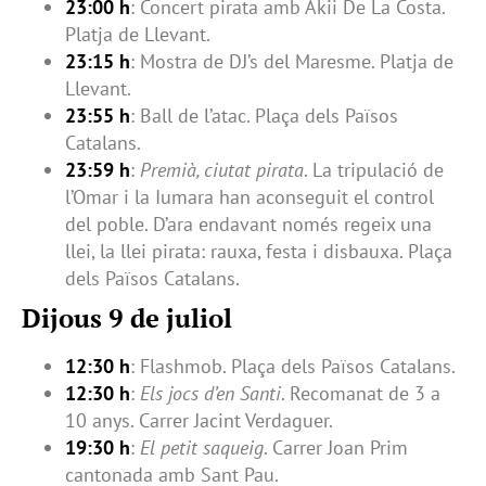
23:00 h
: Concert pirata amb Akii De La Costa.
Platja de Llevant.
23:15 h
: Mostra de DJ’s del Maresme. Platja de
Llevant.
23:55 h
: Ball de l’atac. Plaça dels Països
Catalans.
23:59 h
:
Premià, ciutat pirata
. La tripulació de
l’Omar i la Iumara han aconseguit el control
del poble. D’ara endavant només regeix una
llei, la llei pirata: rauxa, festa i disbauxa. Plaça
dels Països Catalans.
Dijous 9 de juliol
12:30 h
: Flashmob. Plaça dels Països Catalans.
12:30 h
:
Els jocs d’en Santi
. Recomanat de 3 a
10 anys. Carrer Jacint Verdaguer.
19:30 h
:
El petit saqueig
. Carrer Joan Prim
cantonada amb Sant Pau.