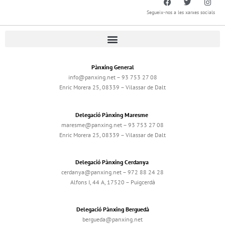
Segueix-nos a les xarxes socials
Pànxing General
info@panxing.net – 93 753 27 08
Enric Morera 25, 08339 – Vilassar de Dalt
Delegació Pànxing Maresme
maresme@panxing.net – 93 753 27 08
Enric Morera 25, 08339 – Vilassar de Dalt
Delegació Pànxing Cerdanya
cerdanya@panxing.net – 972 88 24 28
Alfons I, 44 A, 17520 – Puigcerdà
Delegació Pànxing Berguedà
bergueda@panxing.net