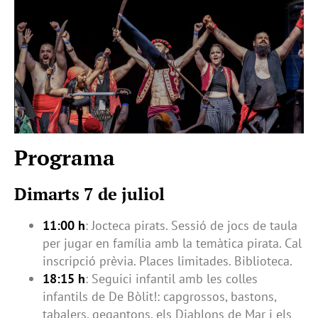
Programa
Dimarts 7 de juliol
11:00 h
: Jocteca pirats. Sessió de jocs de taula
per jugar en família amb la temàtica pirata. Cal
inscripció prèvia. Places limitades. Biblioteca.
18:15 h
: Seguici infantil amb les colles
infantils de De Bòlit!: capgrossos, bastons,
tabalers, gegantons, els Diablons de Mar i els