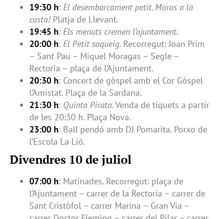
19:30 h
:
El desembarcament petit. Moros a la
costa!
Platja de Llevant.
19:45 h
:
Els menuts cremen l’ajuntament
.
20:00 h
:
El Petit saqueig
. Recorregut: Joan Prim
– Sant Pau – Miquel Moragas – Segle –
Rectoria – plaça de l’Ajuntament.
20:30 h
: Concert de gòspel amb el Cor Gòspel
l’Amistat. Plaça de la Sardana.
21:30 h
:
Quinto Pirata
. Venda de tiquets a partir
de les 20:30 h. Plaça Nova.
23:00 h
: Ball pendó amb DJ Pomarita. Porxo de
l’Escola La Lió.
Divendres 10 de juliol
07:00 h
: Matinades. Recorregut: plaça de
l’Ajuntament – carrer de la Rectoria – carrer de
Sant Cristòfol – carrer Marina – Gran Via –
carrer Doctor Fleming – carrer del Pilar – carrer