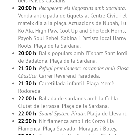
dels Països Catalans.
20:00 h
:
Recuperem els llagostins amb xocolata
.
Venda anticipada de tiquets al Centre Cívic i el
mateix dia a la plaça. Actuacions de Nupah, Lu
Ko Ala, High Paw, Cool Up and Sherlock Horns,
Payoh Soul Rebel, Sabina i l’artista local Harny
Roots. Plaça de la Sardana.
20:00 h
: Balls populars amb l’Esbart Sant Jordi
de Badalona. Plaça de la Sardana.
21:30 h
:
Refugi premianenc: corrandes amb Glosa
Càustica
. Carrer Reverend Paradeda.
21:30 h
: Carretillada infantil. Plaça Mercè
Rodoreda.
22:00 h
: Ballada de sardanes amb la Cobla
Ciutat de Terrassa. Plaça de la Sardana.
22:00 h
:
Sound System Pirata
. Platja de Llevant.
22:30 h
: Nit flamenca amb Eric Corzo Cia
Flamenca. Plaça Salvador Moragas i Botey.