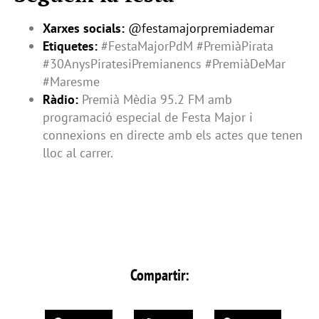
Xarxes socials:
@festamajorpremiademar
Etiquetes:
#FestaMajorPdM #PremiàPirata
#30AnysPiratesiPremianencs #PremiàDeMar
#Maresme
Ràdio:
Premià Mèdia 95.2 FM amb
programació especial de Festa Major i
connexions en directe amb els actes que tenen
lloc al carrer.
Compartir: