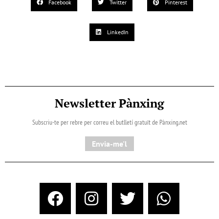
Facebook
Twitter
Pinterest
LinkedIn
Newsletter Pànxing
Subscriu-te per rebre per correu el butlletí gratuït de Pànxing.net​
Envia-me'l