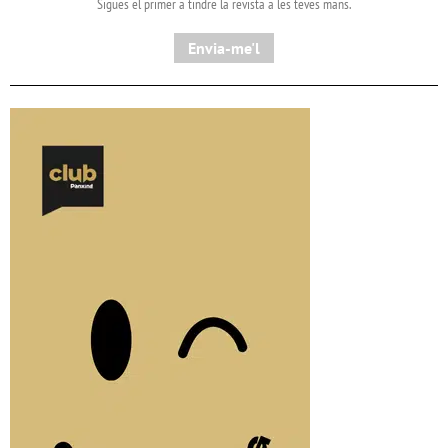
Sigues el primer a tindre la revista a les teves mans.
Envia-me'l