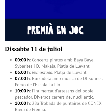
Dissabte 11 de juliol
00:00 h
: Concerts pirates amb Baya Baye,
Sybarites i DJ Makala. Platja de Llevant.
06:00 h
:
Remuntada
. Platja de Llevant.
07:00 h
: Ruixadeta amb música de DJ Sunner.
Porxo de l’Escola La Lió.
10:00 h
: Fira mercat d’artesans del poble
pescador. Diversos carrers del nucli antic.
10:00 h
: 28a Trobada de puntaires de CONEX.
Riera de Premià.