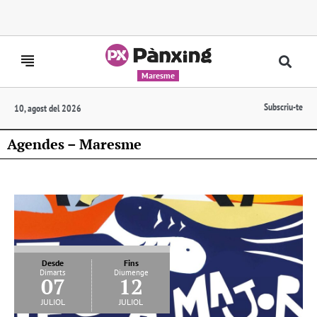
Maresme
Subscriu-te
10, agost del 2026
Agendes – Maresme
Desde
Fins
Dimarts
Diumenge
07
12
juliol
juliol