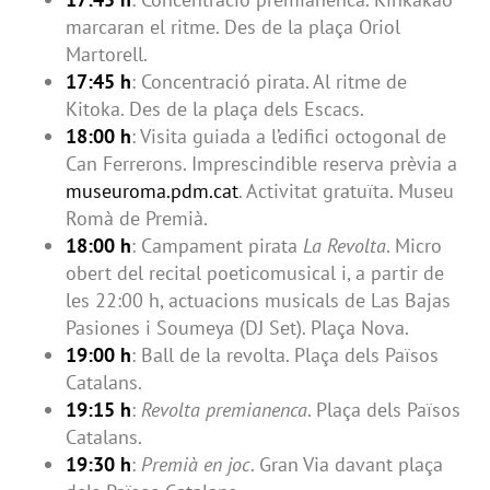
marcaran el ritme. Des de la plaça Oriol
Martorell.
17:45 h
: Concentració pirata. Al ritme de
Kitoka. Des de la plaça dels Escacs.
18:00 h
: Visita guiada a l’edifici octogonal de
Can Ferrerons. Imprescindible reserva prèvia a
museuroma.pdm.cat
. Activitat gratuïta. Museu
Romà de Premià.
18:00 h
: Campament pirata
La Revolta
. Micro
obert del recital poeticomusical i, a partir de
les 22:00 h, actuacions musicals de Las Bajas
Pasiones i Soumeya (DJ Set). Plaça Nova.
19:00 h
: Ball de la revolta. Plaça dels Països
Catalans.
19:15 h
:
Revolta premianenca
. Plaça dels Països
Catalans.
19:30 h
:
Premià en joc
. Gran Via davant plaça