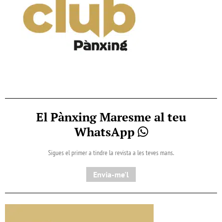
El Pànxing Maresme al teu
WhatsApp
Sigues el primer a tindre la revista a les teves mans.
Envia-me'l