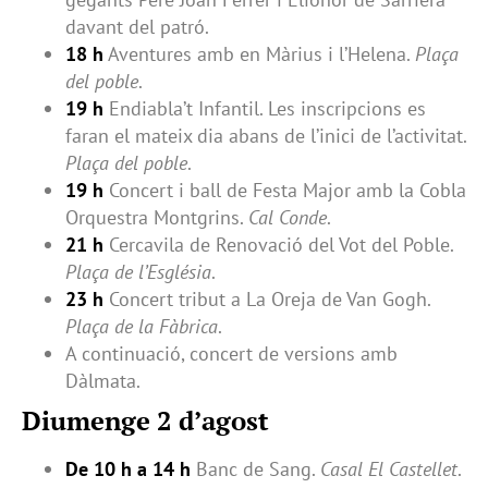
davant del patró.
18 h
Aventures amb en Màrius i l’Helena.
Plaça
del poble
.
19 h
Endiabla’t Infantil. Les inscripcions es
faran el mateix dia abans de l’inici de l’activitat.
Plaça del poble
.
19 h
Concert i ball de Festa Major amb la Cobla
Orquestra Montgrins.
Cal Conde
.
21 h
Cercavila de Renovació del Vot del Poble.
Plaça de l’Església
.
23 h
Concert tribut a La Oreja de Van Gogh.
Plaça de la Fàbrica
.
A continuació, concert de versions amb
Dàlmata.
Diumenge 2 d’agost
De 10 h a 14 h
Banc de Sang.
Casal El Castellet
.