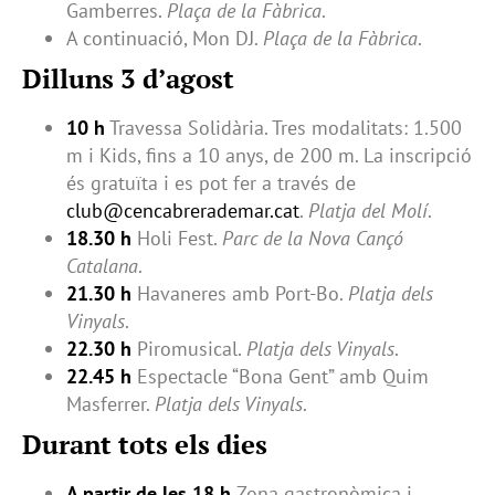
Gamberres.
Plaça de la Fàbrica
.
A continuació, Mon DJ.
Plaça de la Fàbrica
.
Dilluns 3 d’agost
10 h
Travessa Solidària. Tres modalitats: 1.500
m i Kids, fins a 10 anys, de 200 m. La inscripció
és gratuïta i es pot fer a través de
club@cencabrerademar.cat
.
Platja del Molí
.
18.30 h
Holi Fest.
Parc de la Nova Cançó
Catalana
.
21.30 h
Havaneres amb Port-Bo.
Platja dels
Vinyals
.
22.30 h
Piromusical.
Platja dels Vinyals
.
22.45 h
Espectacle “Bona Gent” amb Quim
Masferrer.
Platja dels Vinyals
.
Durant tots els dies
A partir de les 18 h
Zona gastronòmica i