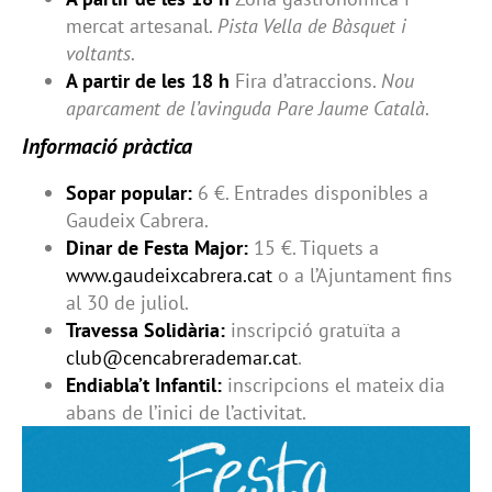
mercat artesanal.
Pista Vella de Bàsquet i
voltants
.
A partir de les 18 h
Fira d’atraccions.
Nou
aparcament de l’avinguda Pare Jaume Català
.
Informació pràctica
Sopar popular:
6 €. Entrades disponibles a
Gaudeix Cabrera.
Dinar de Festa Major:
15 €. Tiquets a
www.gaudeixcabrera.cat
o a l’Ajuntament fins
al 30 de juliol.
Travessa Solidària:
inscripció gratuïta a
club@cencabrerademar.cat
.
Endiabla’t Infantil:
inscripcions el mateix dia
abans de l’inici de l’activitat.