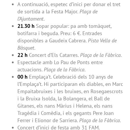
A continuació, espetec d’inici per donar el tret
de sortida a la Festa Major.
Plaça de
l’Ajuntament
.
21.30 h
Sopar popular: pa amb tomàquet,
botifarra i beguda. Preu: 6 €. Entrades
disponibles a Gaudeix Cabrera.
Pista Vella de
Bàsquet
.
22 h
Concert d’Els Catarres.
Plaça de la Fàbrica
.
Espectacle amb Lo Pau de Ponts entre
actuacions.
Plaça de la Fàbrica
.
00 h
Emplaça’t. Celebració dels 10 anys de
l’Emplaça’t. Hi participaran els diables, en Marc
Empaitabruixes i les bruixes, en Rosegaescrots
i la Bruixa Isolda, la Bolangera, el Ball de
Gitanes, els nans Màrius i Helena, els nans
Tragèdia i Comèdia, i els gegants Pere Joan
Ferrer i Elionor de Sarriera.
Plaça de la Fàbrica
.
Concert d’inici de festa amb 31 FAM.