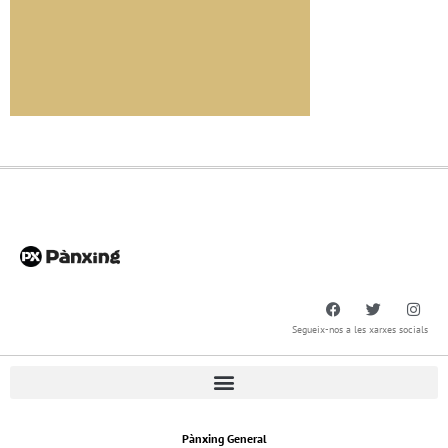
Segueix-nos a les xarxes socials
Pànxing General