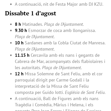
A continuació, nit de Festa Major amb DJ KZU.
Dissabte 1 d’agost
8 h
Matinades.
Plaça de l’Ajuntament
.
9.30 h
Esmorzar de coca amb llonganissa.
Plaça de l’Ajuntament
.
10 h
Sardanes amb la Cobla Ciutat de Manresa.
Plaça de l’Ajuntament
.
11.15 h
Cercavila amb els nans i gegants de
Cabrera de Mar, acompanyats dels flabiolaires i
les autoritats.
Plaça de l’Ajuntament
.
12 h
Missa Solemne de Sant Feliu, amb el cor
parroquial dirigit per Carme Godall i la
interpretació de la Missa de Sant Feliu
composta per Guido Iotti.
Església de Sant Feliu
.
A continuació, Ball de Figures amb els nans
Tragèdia i Comèdia, Màrius i Helena, i els
gegants Pere Joan Ferrer i Elionor de Sarriera