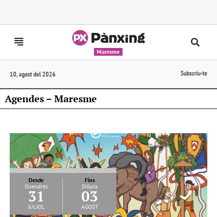
Maresme
Subscriu-te
10, agost del 2026
Agendes – Maresme
Desde
Fins
Divendres
Dilluns
31
03
juliol
agost