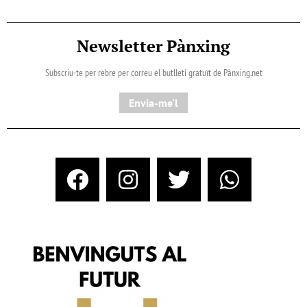
Newsletter Pànxing
Subscriu-te per rebre per correu el butlletí gratuït de Pànxing.net​
Envia-me'l