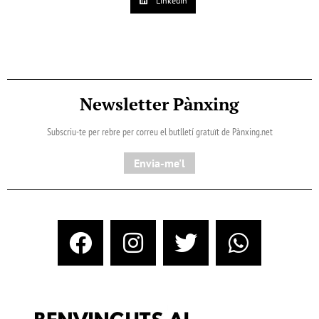
LinkedIn
Newsletter Pànxing
Subscriu-te per rebre per correu el butlletí gratuït de Pànxing.net​
Envia-me'l