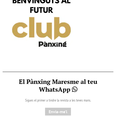
El Pànxing Maresme al teu
WhatsApp
Sigues el primer a tindre la revista a les teves mans.
Envia-me'l