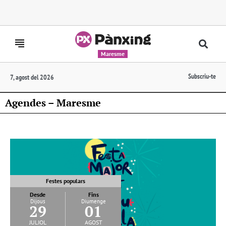
Maresme
Subscriu-te
7, agost del 2026
Agendes – Maresme
Festes populars
Desde
Fins
Dijous
Diumenge
29
01
juliol
agost