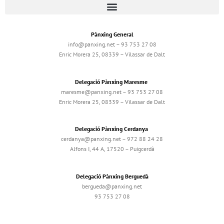
Pànxing General
info@panxing.net – 93 753 27 08
Enric Morera 25, 08339 – Vilassar de Dalt
Delegació Pànxing Maresme
maresme@panxing.net – 93 753 27 08
Enric Morera 25, 08339 – Vilassar de Dalt
Delegació Pànxing Cerdanya
cerdanya@panxing.net – 972 88 24 28
Alfons I, 44 A, 17520 – Puigcerdà
Delegació Pànxing Berguedà
bergueda@panxing.net
93 753 27 08