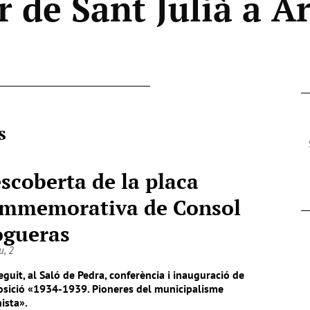
r de Sant Julià a 
s
scoberta de la placa
mmemorativa de Consol
gueras
u, 2
eguit, al Saló de Pedra, conferència i inauguració de
posició «1934-1939. Pioneres del municipalisme
ista».