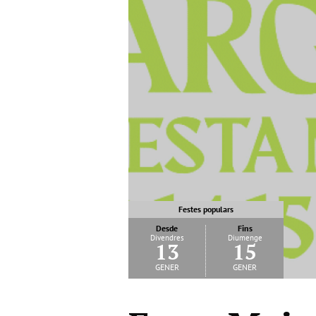
Festes populars
Desde
Fins
Divendres
Diumenge
13
15
gener
gener