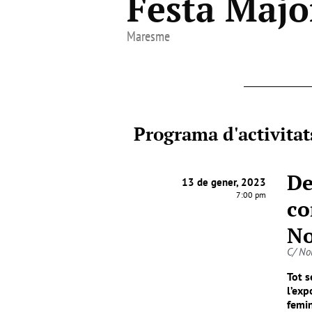
Festa Majo
Maresme
Programa d'activitat
De
13 de gener, 2023
7:00 pm
co
No
C/ No
Tot s
l’ex
femin