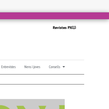
Revistes PX
Entrevistes
Nens i joves
Consells