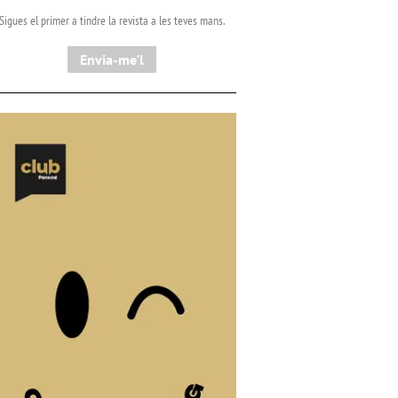
Sigues el primer a tindre la revista a les teves mans.
Envia-me'l