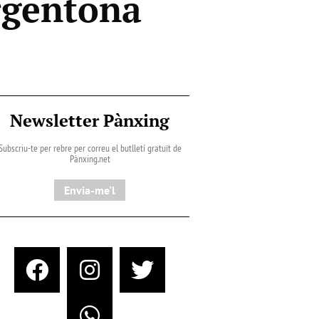
Argentona
Newsletter Pànxing
Subscriu-te per rebre per correu el butlletí gratuït de
Pànxing.net​
Envia-me'l