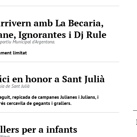
rrivern amb La Becaria,
ane, Ignorantes i Dj Rule
sportiu Municipal d'Argentona.
ament limitat
ici en honor a Sant Julià
sia de Sant Julià
eguit, repicada de campanes Julianes i Julians, i
és cercavila de gegants i grallers.
llers per a infants
 Nova