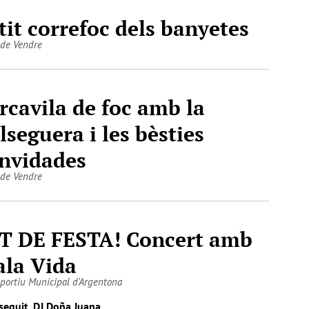
tit correfoc dels banyetes
 de Vendre
rcavila de foc amb la
lseguera i les bèsties
nvidades
 de Vendre
T DE FESTA! Concert amb
la Vida
sportiu Municipal d'Argentona
 seguit, DJ Doña Juana