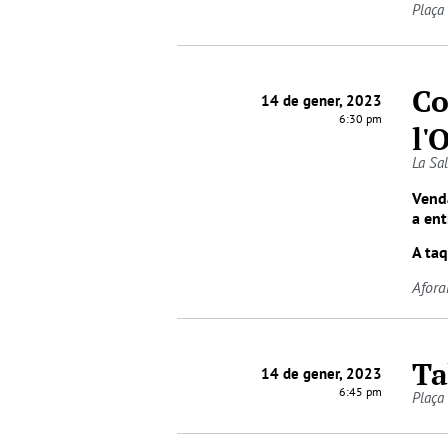
Plaça
Co
14 de gener, 2023
6:30 pm
l'
La Sa
Venda
a
ent
A taq
Afora
Ta
14 de gener, 2023
6:45 pm
Plaça