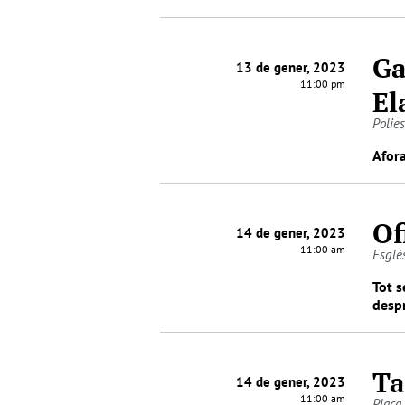
Ga
13 de gener, 2023
11:00 pm
El
Polie
Afor
Of
14 de gener, 2023
11:00 am
Esglé
Tot s
despr
Ta
14 de gener, 2023
11:00 am
Plaça