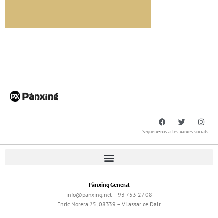
Segueix-nos a les xarxes socials
Pànxing General
info@panxing.net – 93 753 27 08
Enric Morera 25, 08339 – Vilassar de Dalt