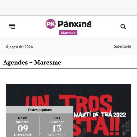
Maresme
Subscriu-te
6, agost del 2026
Agendes – Maresme
Festes populars
Desde
Fins
Dimecres
Diumenge
09
13
novembre
novembre