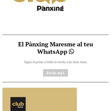
El Pànxing Maresme al teu
WhatsApp
Sigues el primer a tindre la revista a les teves mans.
Envia-me'l