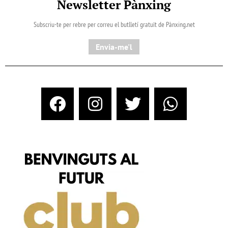
Newsletter Pànxing
Subscriu-te per rebre per correu el butlletí gratuït de Pànxing.net​
Envia-me'l