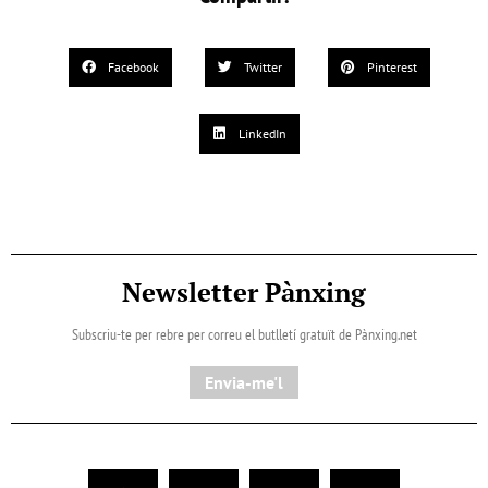
Facebook
Twitter
Pinterest
LinkedIn
Newsletter Pànxing
Subscriu-te per rebre per correu el butlletí gratuït de Pànxing.net​
Envia-me'l