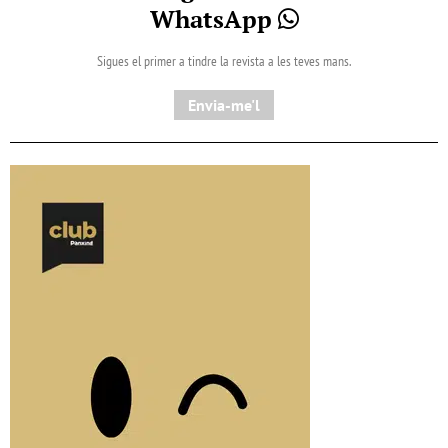
WhatsApp
Sigues el primer a tindre la revista a les teves mans.
Envia-me'l