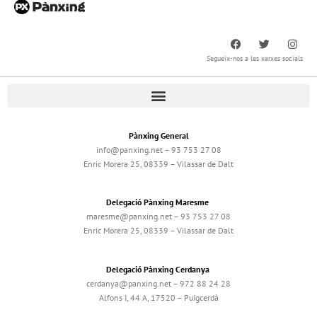
Segueix-nos a les xarxes socials
Pànxing General
info@panxing.net – 93 753 27 08
Enric Morera 25, 08339 – Vilassar de Dalt
Delegació Pànxing Maresme
maresme@panxing.net – 93 753 27 08
Enric Morera 25, 08339 – Vilassar de Dalt
Delegació Pànxing Cerdanya
cerdanya@panxing.net – 972 88 24 28
Alfons I, 44 A, 17520 – Puigcerdà