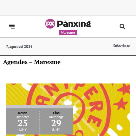
Maresme
Subscriu-te
7, agost del 2026
Agendes – Maresme
Desde
Fins
Dimecres
Diumenge
25
29
juny
juny