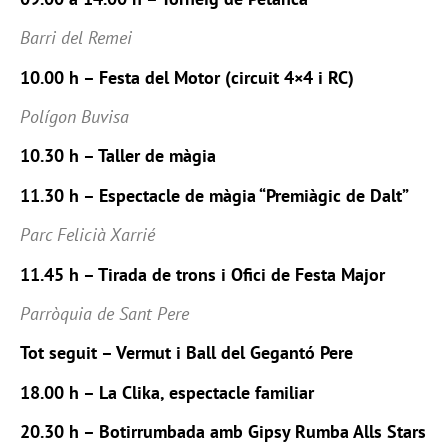
Barri del Remei
10.00 h – Festa del Motor (circuit 4×4 i RC)
Polígon Buvisa
10.30 h – Taller de màgia
11.30 h – Espectacle de màgia “Premiàgic de Dalt”
Parc Felicià Xarrié
11.45 h – Tirada de trons i Ofici de Festa Major
Parròquia de Sant Pere
Tot seguit – Vermut i Ball del Gegantó Pere
18.00 h – La Clika, espectacle familiar
20.30 h – Botirrumbada amb Gipsy Rumba Alls Stars