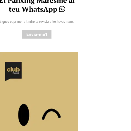
El Pànxing Maresme al
teu WhatsApp
Sigues el primer a tindre la revista a les teves mans.
Envia-me'l