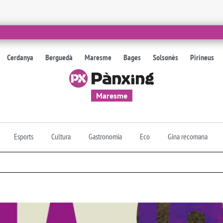
Cerdanya
Berguedà
Maresme
Bages
Solsonès
Pirineus
Maresme
Esports
Cultura
Gastronomia
Eco
Gina recomana