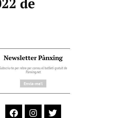
022 de
Newsletter Pànxing
Subscriu-te per rebre per correu el butlletí gratuït de
Pànxing.net​
Envia-me'l