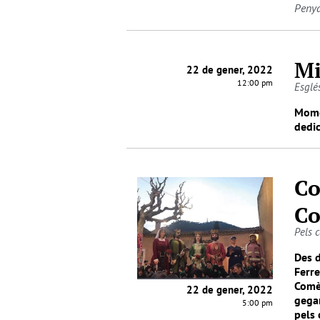
Penya
Mi
22 de gener, 2022
12:00 pm
Esglé
Momen
dedic
Co
Co
Pels c
Des d
Ferre
Comè
22 de gener, 2022
gegan
5:00 pm
pels 