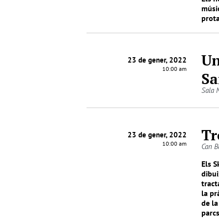
músic
prot
Un
23 de gener, 2022
10:00 am
Sa
Sala 
Tr
23 de gener, 2022
10:00 am
Can B
Els S
dibui
tract
la pr
de la
parcs