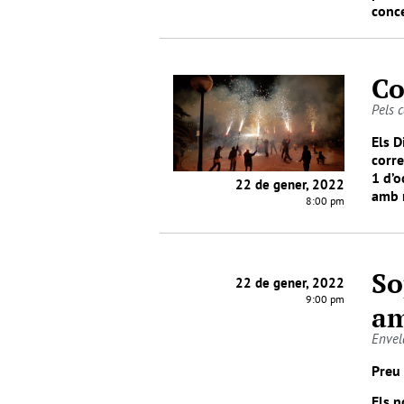
conce
Co
Pels 
Els D
corre
1 d’o
22 de gener, 2022
amb r
8:00 pm
So
22 de gener, 2022
9:00 pm
am
Envel
Preu
Els n