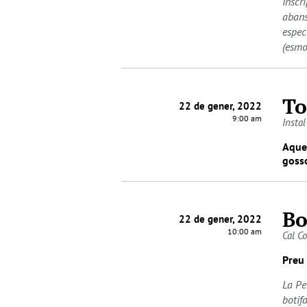
Inscr
abans
espec
(esmo
To
22 de gener, 2022
9:00 am
Instal
Aques
gosso
Bo
22 de gener, 2022
10:00 am
Cal C
Preu 
La Pe
botif