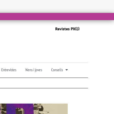
Revistes PX
Entrevistes
Nens i joves
Consells