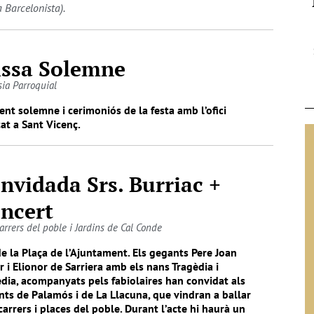
 Barcelonista).
ssa Solemne
sia Parroquial
t solemne i cerimoniós de la festa amb l’ofici
at a Sant Vicenç.
nvidada Srs. Burriac +
ncert
arrers del poble i Jardins de Cal Conde
e la Plaça de l’Ajuntament. Els gegants Pere Joan
r i Elionor de Sarriera amb els nans Tragèdia i
dia, acompanyats pels fabiolaires han convidat als
ts de Palamós i de La Llacuna, que vindran a ballar
carrers i places del poble. Durant l’acte hi haurà un