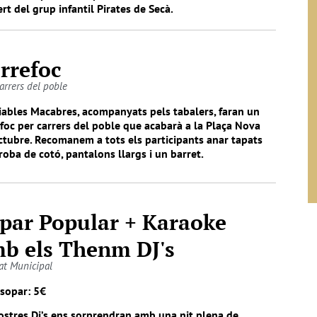
rt del grup infantil Pirates de Secà.
rrefoc
carrers del poble
iables Macabres, acompanyats pels tabalers, faran un
foc per carrers del poble que acabarà a la Plaça Nova
ctubre. Recomanem a tots els participants anar tapats
oba de cotó, pantalons llargs i un barret.
par Popular + Karaoke
b els Thenm DJ's
at Municipal
 sopar: 5€
ostres Dj’s ens sorprendran amb una nit plena de