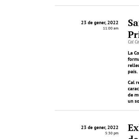
Sa
23 de gener, 2022
11:00 am
Pr
Cal C
La Co
forma
relle
país.
Cal r
carac
de mú
un so
Ex
23 de gener, 2022
5:30 pm