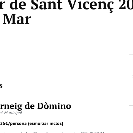
r de Sant Vicenç 2
 Mar
s
rneig de Dòmino
at Municipal
 25€/persona (esmorzar inclòs)