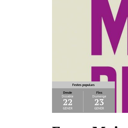
Festes populars
Desde
Fins
Dissabte
Diumenge
22
23
gener
gener