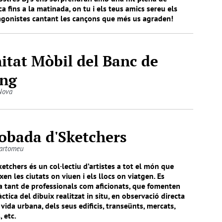
a fins a la matinada, on tu i els teus amics sereu els
agonistes cantant les cançons que més us agraden!
itat Mòbil del Banc de
ng
Nova
obada d'Sketchers
artomeu
ketchers és un col·lectiu d’artistes a tot el món que
xen les ciutats on viuen i els llocs on viatgen. Es
a tant de professionals com aficionats, que fomenten
àctica del dibuix realitzat in situ, en observació directa
 vida urbana, dels seus edificis, transeünts, mercats,
, etc.