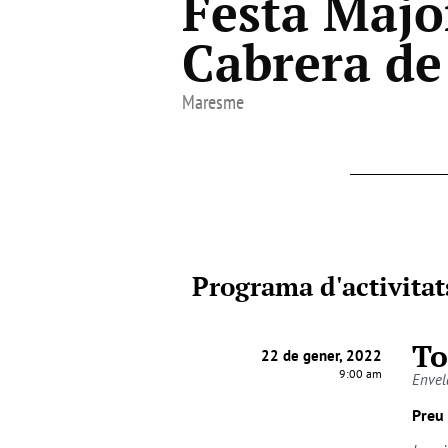
Festa Majo
Cabrera de
Maresme
Programa d'activitat
To
22 de gener, 2022
9:00 am
Envel
Preu