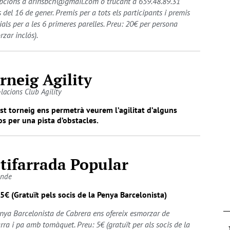
ipcions a arinsbcn@gmail.com o trucant a 659.48.89.31
 del 16 de gener. Premis per a tots els participants i premis
ials per a les 6 primeres parelles. Preu: 20€ per persona
rzar inclós).
rneig Agility
·lacions Club Agility
t torneig ens permetrà veurem l’agilitat d’alguns
s per una pista d’obstacles.
tifarrada Popular
onde
5€ (Gratuït pels socis de la Penya Barcelonista)
nya Barcelonista de Cabrera ens ofereix esmorzar de
arra i pa amb tomàquet. Preu: 5€ (gratuït per als socis de la