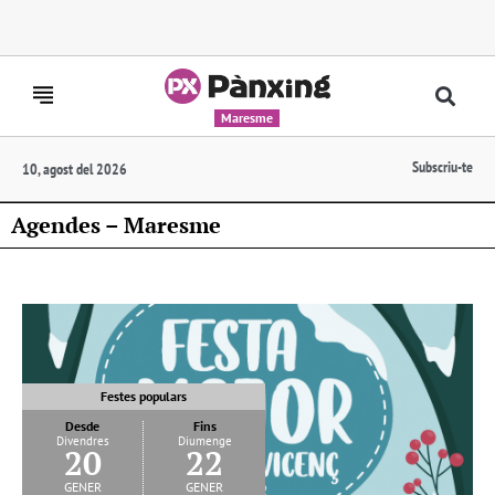
Maresme
Subscriu-te
10, agost del 2026
Agendes – Maresme
Festes populars
Desde
Fins
Divendres
Diumenge
20
22
gener
gener