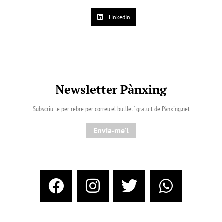
LinkedIn
Newsletter Pànxing
Subscriu-te per rebre per correu el butlletí gratuït de Pànxing.net​
Envia-me'l