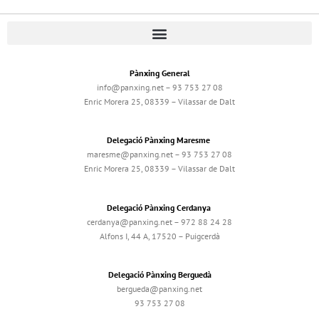
Pànxing General
info@panxing.net – 93 753 27 08
Enric Morera 25, 08339 – Vilassar de Dalt
Delegació Pànxing Maresme
maresme@panxing.net – 93 753 27 08
Enric Morera 25, 08339 – Vilassar de Dalt
Delegació Pànxing Cerdanya
cerdanya@panxing.net – 972 88 24 28
Alfons I, 44 A, 17520 – Puigcerdà
Delegació Pànxing Berguedà
bergueda@panxing.net
93 753 27 08