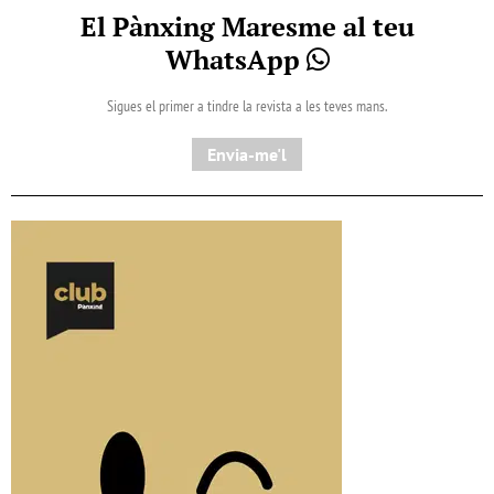
El Pànxing Maresme al teu
WhatsApp
Sigues el primer a tindre la revista a les teves mans.
Envia-me'l