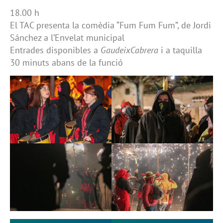
18.00 h
El TAC presenta la comèdia “Fum Fum Fum”, de Jordi
Sánchez a l’Envelat municipal
Entrades disponibles a
GaudeixCabrera
i a taquilla
30 minuts abans de la funció