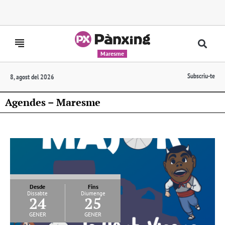
Maresme
Subscriu-te
8, agost del 2026
Agendes – Maresme
Desde
Fins
Dissabte
Diumenge
24
25
gener
gener