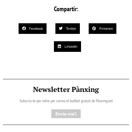
Compartir:
Facebook
Twitter
Pinterest
LinkedIn
Newsletter Pànxing
Subscriu-te per rebre per correu el butlletí gratuït de Pànxing.net​
Envia-me'l