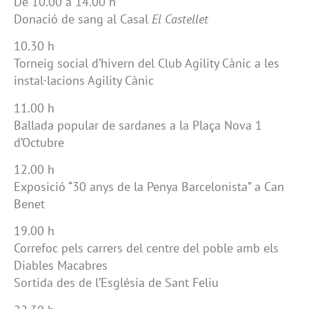
De 10.00 a 14.00 h
Donació de sang al Casal
El Castellet
10.30 h
Torneig social d’hivern del Club Agility Cànic a les
instal·lacions Agility Cànic
11.00 h
Ballada popular de sardanes a la Plaça Nova 1
d’Octubre
12.00 h
Exposició “30 anys de la Penya Barcelonista” a Can
Benet
19.00 h
Correfoc pels carrers del centre del poble amb els
Diables Macabres
Sortida des de l’Església de Sant Feliu