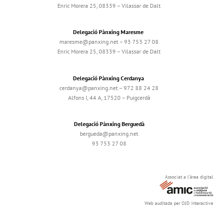
Enric Morera 25, 08339 – Vilassar de Dalt
Delegació Pànxing Maresme
maresme@panxing.net – 93 753 27 08
Enric Morera 25, 08339 – Vilassar de Dalt
Delegació Pànxing Cerdanya
cerdanya@panxing.net – 972 88 24 28
Alfons I, 44 A, 17520 – Puigcerdà
Delegació Pànxing Berguedà
bergueda@panxing.net
93 753 27 08
Associat a l'àrea digital
Web auditada per OJD Interactive