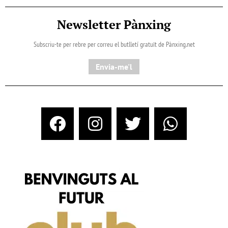
Newsletter Pànxing
Subscriu-te per rebre per correu el butlletí gratuït de Pànxing.net​
Envia-me'l