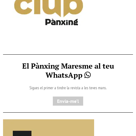
El Pànxing Maresme al teu
WhatsApp
Sigues el primer a tindre la revista a les teves mans.
Envia-me'l