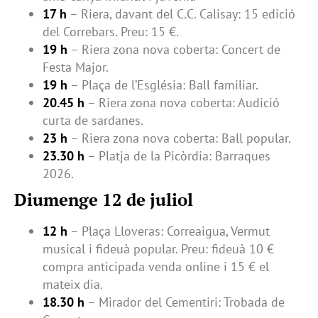
17 h
– Riera, davant del C.C. Calisay: 15 edició
del Correbars. Preu: 15 €.
19 h
– Riera zona nova coberta: Concert de
Festa Major.
19 h
– Plaça de l’Església: Ball familiar.
20.45 h
– Riera zona nova coberta: Audició
curta de sardanes.
23 h
– Riera zona nova coberta: Ball popular.
23.30 h
– Platja de la Picòrdia: Barraques
2026.
Diumenge 12 de juliol
12 h
– Plaça Lloveras: Correaigua, Vermut
musical i fideuà popular. Preu: fideuà 10 €
compra anticipada venda online i 15 € el
mateix dia.
18.30 h
– Mirador del Cementiri: Trobada de