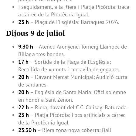
I seguidament, a la Riera i Platja Picòrdia: traca
a càrrec de la Pirotècnia Igual.
23 h
– Plaça de l’Església: Barraques 2026.
Dijous 9 de juliol
9.30 h
– Ateneu Arenyenc: Torneig Llampec de
Billar a tres bandes.
17 h
– Sortida de la Plaça de l’Església:
Recollida de xumets i cercavila de gegants.
20 h
– Davant Mercat Municipal: Audició curta
de sardanes.
20 h
– Església de Santa Maria: Ofici solemne
en honor a Sant Zenon.
22 h
– Riera, davant del C.C. Calisay: Batucada.
23 h
– Platja Picòrdia: Focs artificials a càrrec
de la Pirotècnia Igual.
23.30 h
– Riera zona nova coberta: Ball