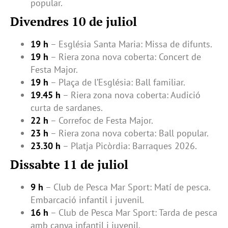
popular.
Divendres 10 de juliol
19 h
– Església Santa Maria: Missa de difunts.
19 h
– Riera zona nova coberta: Concert de
Festa Major.
19 h
– Plaça de l’Església: Ball familiar.
19.45 h
– Riera zona nova coberta: Audició
curta de sardanes.
22 h
– Correfoc de Festa Major.
23 h
– Riera zona nova coberta: Ball popular.
23.30 h
– Platja Picòrdia: Barraques 2026.
Dissabte 11 de juliol
9 h
– Club de Pesca Mar Sport: Matí de pesca.
Embarcació infantil i juvenil.
16 h
– Club de Pesca Mar Sport: Tarda de pesca
amb canya infantil i juvenil.