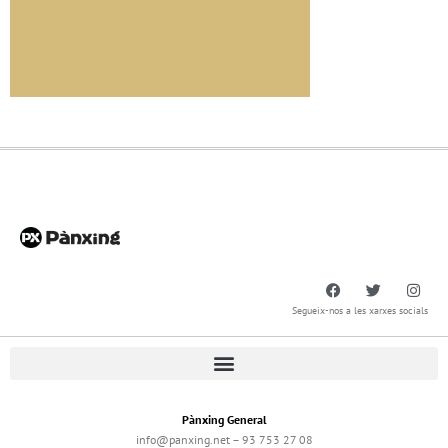
Segueix-nos a les xarxes socials
Pànxing General
info@panxing.net – 93 753 27 08