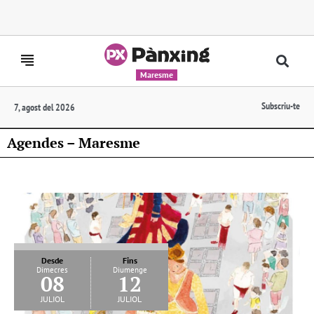
Maresme
Subscriu-te
7, agost del 2026
Agendes – Maresme
Desde
Fins
Dimecres
Diumenge
08
12
juliol
juliol