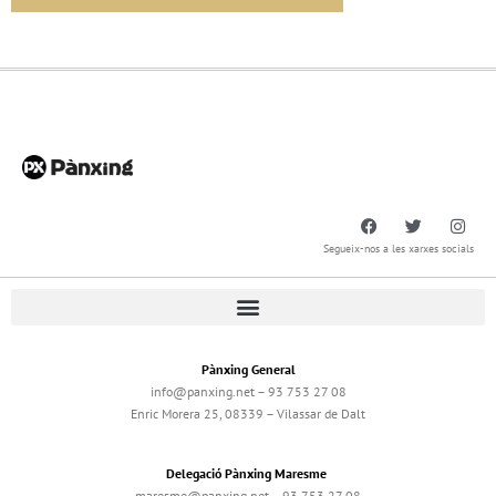
Segueix-nos a les xarxes socials
Pànxing General
info@panxing.net – 93 753 27 08
Enric Morera 25, 08339 – Vilassar de Dalt
Delegació Pànxing Maresme
maresme@panxing.net – 93 753 27 08