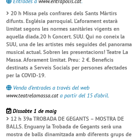
Entrades a
www.entrapolis.cat
.
20 h Missa pels confrares dels Sants Màrtirs
difunts. Església parroquial. L’aforament estarà
limitat segons les normes sanitàries vigents en
aquella diada.20 h Concert. SUU. Qui no coneix la
SUU, una de les artistes més seguides del panorama
musical actual. Sobren les presentacions! Teatre La
Massa. Aforament limitat. Preu: 2 €. Beneficis
destinats a Serveis Socials per persones afectades
per la COVID-19.
Venda d’entrades a través del web
www.teatrelamassa.cat
a partir del 15 d’abril.
Dissabte 1 de maig
12 h 39a TROBADA DE GEGANTS – MOSTRA DE
BALLS. Enguany la Trobada de Gegants serà una
mostra de balls dinamitzada amb diferents grups de