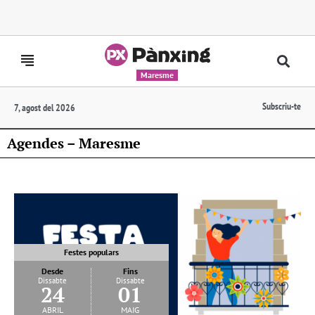
Maresme
Subscriu-te
7, agost del 2026
Agendes – Maresme
Festes populars
Desde
Fins
Dissabte
Dissabte
24
01
abril
maig