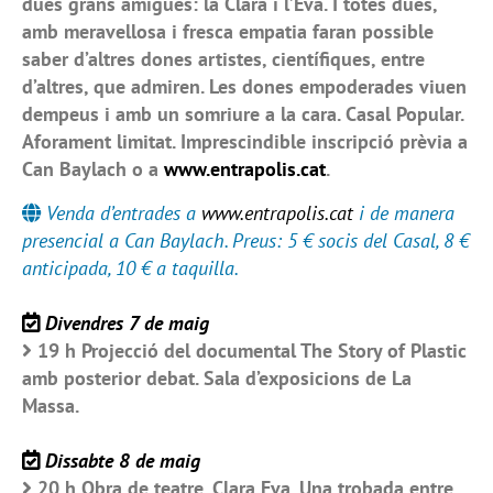
dues grans amigues: la Clara i l’Eva. I totes dues,
amb meravellosa i fresca empatia faran possible
saber d’altres dones artistes, científiques, entre
d’altres, que admiren. Les dones empoderades viuen
dempeus i amb un somriure a la cara. Casal Popular.
Aforament limitat. Imprescindible inscripció prèvia a
Can Baylach o a
www.entrapolis.cat
.
Venda d’entrades a
www.entrapolis.cat
i de manera
presencial a Can Baylach. Preus: 5 € socis del Casal, 8 €
anticipada, 10 € a taquilla.
Divendres 7 de maig
19 h Projecció del documental The Story of Plastic
amb posterior debat. Sala d’exposicions de La
Massa.
Dissabte 8 de maig
20 h Obra de teatre. Clara Eva. Una trobada entre