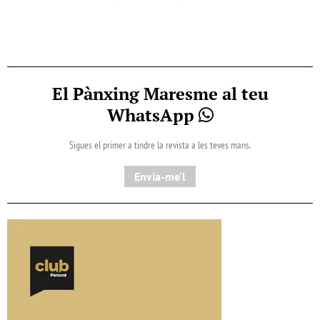
El Pànxing Maresme al teu
WhatsApp
Sigues el primer a tindre la revista a les teves mans.
Envia-me'l