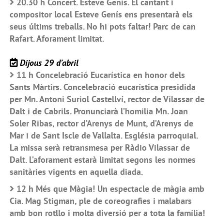
20.30 h Concert. Esteve Genís. El cantant i
compositor local Esteve Genís ens presentarà els
seus últims treballs. No hi pots faltar! Parc de can
Rafart. Aforament limitat.
Dijous 29 d’abril
11 h Concelebració Eucarística en honor dels
Sants Màrtirs. Concelebració eucarística presidida
per Mn. Antoni Suriol Castellví, rector de Vilassar de
Dalt i de Cabrils. Pronunciarà l’homilia Mn. Joan
Soler Ribas, rector d’Arenys de Munt, d’Arenys de
Mar i de Sant Iscle de Vallalta. Església parroquial.
La missa serà retransmesa per Ràdio Vilassar de
Dalt. L’aforament estarà limitat segons les normes
sanitàries vigents en aquella diada.
12 h Més que Màgia! Un espectacle de màgia amb
Cia. Mag Stigman, ple de coreografies i malabars
amb bon rotllo i molta diversió per a tota la família!