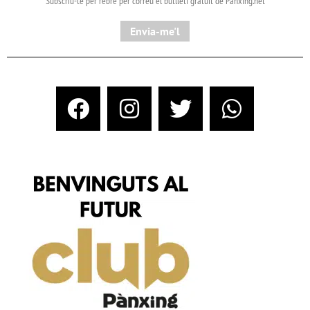
Subscriu-te per rebre per correu el butlletí gratuït de Pànxing.net​
Envia-me'l