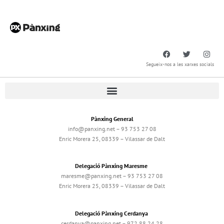
Segueix-nos a les xarxes socials
Pànxing General
info@panxing.net – 93 753 27 08
Enric Morera 25, 08339 – Vilassar de Dalt
Delegació Pànxing Maresme
maresme@panxing.net – 93 753 27 08
Enric Morera 25, 08339 – Vilassar de Dalt
Delegació Pànxing Cerdanya
cerdanya@panxing.net – 972 88 24 28