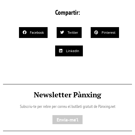
Compartir:
Facebook
Twitter
Pinterest
LinkedIn
Newsletter Pànxing
Subscriu-te per rebre per correu el butlletí gratuït de Pànxing.net​
Envia-me'l