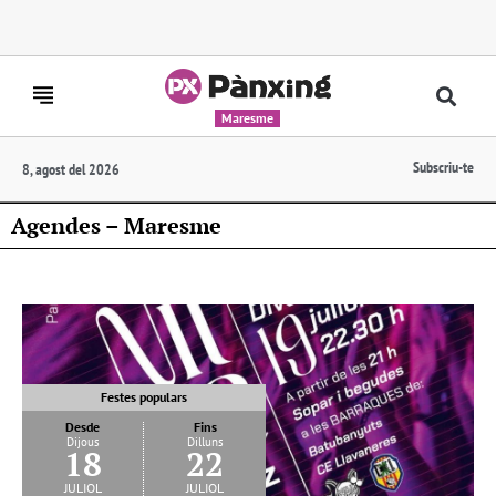
Maresme
Subscriu-te
8, agost del 2026
Agendes – Maresme
Festes populars
Desde
Fins
Dijous
Dilluns
18
22
juliol
juliol