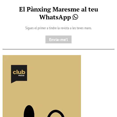
El Pànxing Maresme al teu
WhatsApp
Sigues el primer a tindre la revista a les teves mans.
Envia-me'l