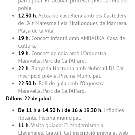
parroquial. En acabat, processó pels carrers del
poble.
12.30 h.
Actuació castellera amb els Castellers
de l’Alt Maresme i els Tirallongues de Manresa.
Plaça de la Vila.
19 h.
Concert infantil amb AMBAUKA. Casa de
Cultura.
19 h.
Concert de gala amb l’Orquestra
Maravella. Parc de Ca l’Alfaro.
22 h.
Banyada Nocturna amb Nuhmall DJ. Cal
inscripció prèvia. Piscina Municipal.
22.30 h.
Ball de gala amb l’Orquestra
Maravella. Parc de Ca l’Alfaro.
Dilluns 22 de juliol
De 11 h a 14.30 h i de 16 a 19.30 h.
Inflables
flotants. Piscina municipal.
11 h.
Visita guiada: El Modernisme a
Llavaneres. Gratuït. Cal inscripció prèvia al web