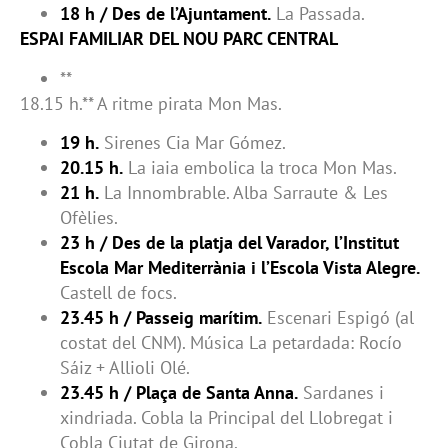
18 h / Des de l’Ajuntament.
La Passada.
ESPAI FAMILIAR DEL NOU PARC CENTRAL
**
18.15 h.** A ritme pirata Mon Mas.
19 h.
Sirenes Cia Mar Gómez.
20.15 h.
La iaia embolica la troca Mon Mas.
21 h.
La Innombrable. Alba Sarraute & Les
Ofèlies.
23 h / Des de la platja del Varador, l’Institut
Escola Mar Mediterrània i l’Escola Vista Alegre.
Castell de focs.
23.45 h / Passeig marítim.
Escenari Espigó (al
costat del CNM). Música La petardada: Rocío
Sáiz + Allioli Olé.
23.45 h / Plaça de Santa Anna.
Sardanes i
xindriada. Cobla la Principal del Llobregat i
Cobla Ciutat de Girona.