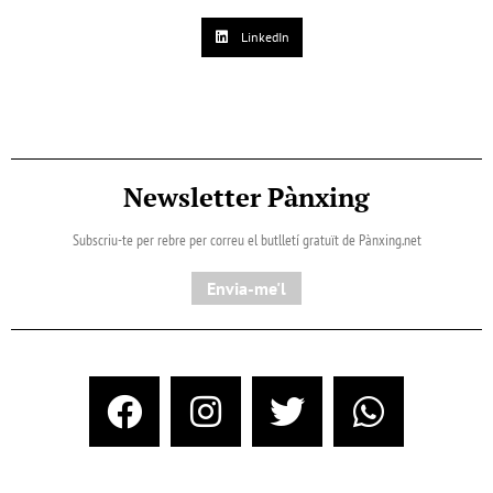
LinkedIn
Newsletter Pànxing
Subscriu-te per rebre per correu el butlletí gratuït de Pànxing.net​
Envia-me'l