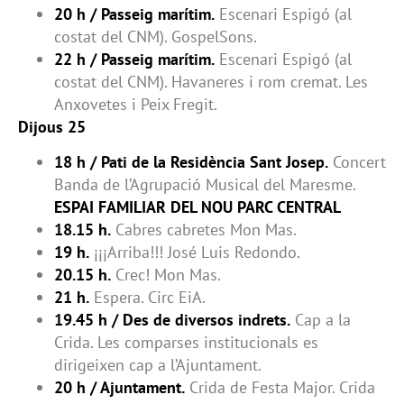
20 h / Passeig marítim.
Escenari Espigó (al
costat del CNM). GospelSons.
22 h / Passeig marítim.
Escenari Espigó (al
costat del CNM). Havaneres i rom cremat. Les
Anxovetes i Peix Fregit.
Dijous 25
18 h / Pati de la Residència Sant Josep.
Concert
Banda de l’Agrupació Musical del Maresme.
ESPAI FAMILIAR DEL NOU PARC CENTRAL
18.15 h.
Cabres cabretes Mon Mas.
19 h.
¡¡¡Arriba!!! José Luis Redondo.
20.15 h.
Crec! Mon Mas.
21 h.
Espera. Circ EiA.
19.45 h / Des de diversos indrets.
Cap a la
Crida. Les comparses institucionals es
dirigeixen cap a l’Ajuntament.
20 h / Ajuntament.
Crida de Festa Major. Crida