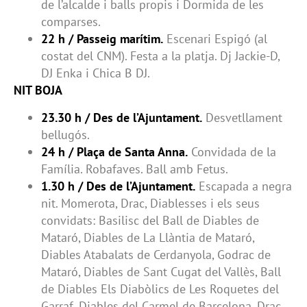
de l’alcalde i balls propis i Dormida de les
comparses.
22 h / Passeig marítim.
Escenari Espigó (al
costat del CNM). Festa a la platja. Dj Jackie-D,
DJ Enka i Chica B DJ.
NIT BOJA
23.30 h / Des de l’Ajuntament.
Desvetllament
bellugós.
24 h / Plaça de Santa Anna.
Convidada de la
Família. Robafaves. Ball amb Fetus.
1.30 h / Des de l’Ajuntament.
Escapada a negra
nit. Momerota, Drac, Diablesses i els seus
convidats: Basilisc del Ball de Diables de
Mataró, Diables de La Llàntia de Mataró,
Diables Atabalats de Cerdanyola, Godrac de
Mataró, Diables de Sant Cugat del Vallès, Ball
de Diables Els Diabòlics de Les Roquetes del
Garraf, Diables del Carmel de Barcelona, Drac