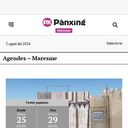
Maresme
Subscriu-te
7, agost del 2026
Agendes – Maresme
Festes populars
Desde
Fins
Dijous
Dilluns
25
29
juliol
juliol