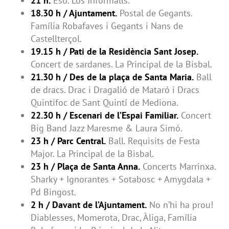
21 h.
Eso. Los Informalls.
18.30 h / Ajuntament.
Postal de Gegants.
Família Robafaves i Gegants i Nans de
Castellterçol.
19.15 h / Pati de la Residència Sant Josep.
Concert de sardanes. La Principal de la Bisbal.
21.30 h / Des de la plaça de Santa Maria.
Ball
de dracs. Drac i Dragalió de Mataró i Dracs
Quintifoc de Sant Quintí de Mediona.
22.30 h / Escenari de l’Espai Familiar.
Concert
Big Band Jazz Maresme & Laura Simó.
23 h / Parc Central.
Ball. Requisits de Festa
Major. La Principal de la Bisbal.
23 h / Plaça de Santa Anna.
Concerts Marrinxa.
Sharky + Ignorantes + Sotabosc + Amygdala +
Pd Bingost.
2 h / Davant de l’Ajuntament.
No n’hi ha prou!
Diablesses, Momerota, Drac, Àliga, Família