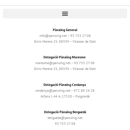
Pànxing General
info@panxing.net – 93 753 27 08
Enric Morera 25, 08339 – Vilassar de Dalt
Delegació Pànxing Maresme
maresme@panxing.net – 93 753 27 08
Enric Morera 25, 08339 – Vilassar de Dalt
Delegació Pànxing Cerdanya
cerdanya@panxing.net – 972 88 24 28
Alfons I, 44 A, 17520 – Puigcerdà
Delegació Pànxing Berguedà
bergueda@panxing.net
93 753 27 08