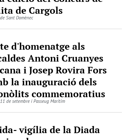
ita de Cargols
 de Sant Domènec
te d'homenatge als
caldes Antoni Cruanyes
cana i Josep Rovira Fors
b la inauguració dels
nòlits commemoratius
 11 de setembre i Passeug Marítim
ida- vigília de la Diada