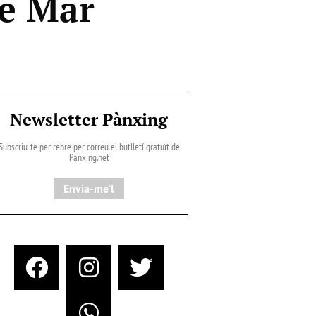
de Mar
Newsletter Pànxing
Subscriu-te per rebre per correu el butlletí gratuït de
Pànxing.net​
Envia-me'l