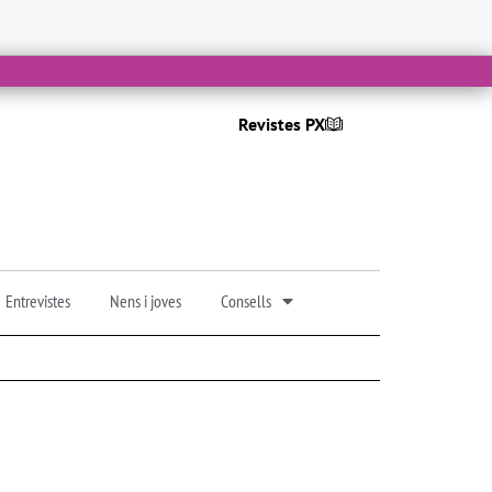
Revistes PX
Entrevistes
Nens i joves
Consells