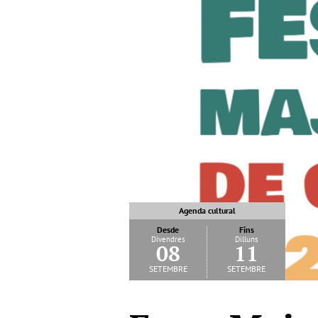
Agenda cultural
Desde
Fins
Divendres
Dilluns
08
11
setembre
setembre