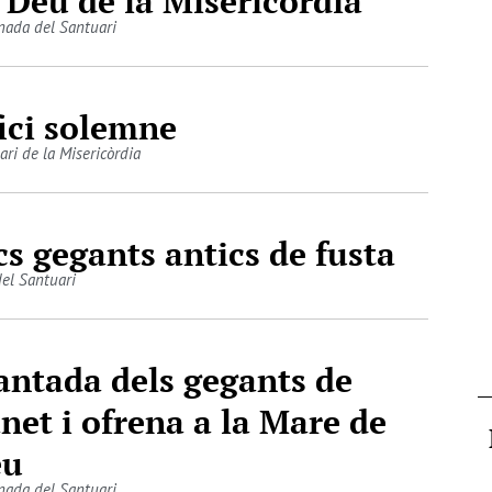
 Déu de la Misericòrdia
nada del Santuari
ici solemne
ari de la Misericòrdia
cs gegants antics de fusta
del Santuari
antada dels gegants de
net i ofrena a la Mare de
éu
nada del Santuari