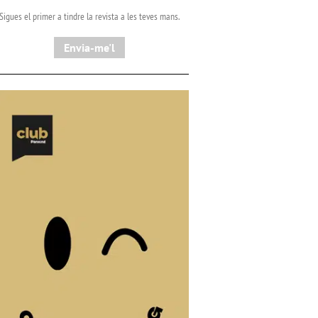
Sigues el primer a tindre la revista a les teves mans.
Envia-me'l