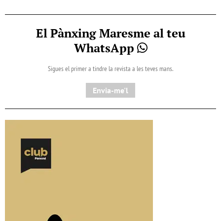
El Pànxing Maresme al teu
WhatsApp
Sigues el primer a tindre la revista a les teves mans.
Envia-me'l