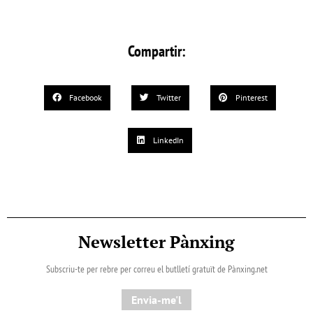
Compartir:
Facebook
Twitter
Pinterest
LinkedIn
Newsletter Pànxing
Subscriu-te per rebre per correu el butlletí gratuït de Pànxing.net​
Envia-me'l