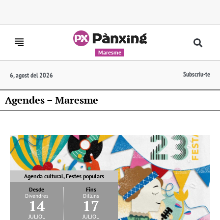
Maresme
Subscriu-te
6, agost del 2026
Agendes – Maresme
Agenda cultural, Festes populars
Desde
Fins
Divendres
Dilluns
14
17
juliol
juliol