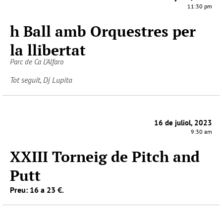
11:30 pm
h Ball amb Orquestres per
la llibertat
Parc de Ca L’Alfaro
Tot seguit, Dj Lupita
16 de juliol, 2023
9:30 am
XXIII Torneig de Pitch and
Putt
Preu: 16 a 23 €.