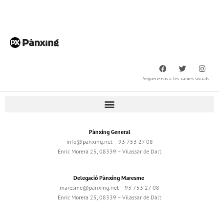
Segueix-nos a les xarxes socials
Pànxing General
info@panxing.net – 93 753 27 08
Enric Morera 25, 08339 – Vilassar de Dalt
Delegació Pànxing Maresme
maresme@panxing.net – 93 753 27 08
Enric Morera 25, 08339 – Vilassar de Dalt