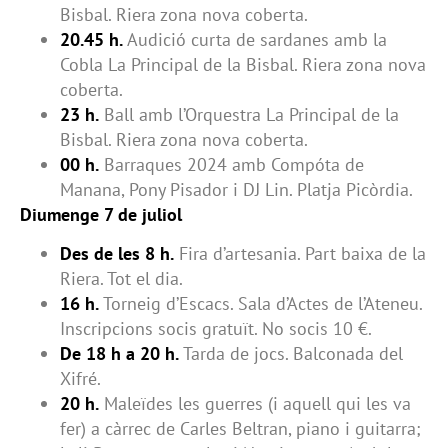
Bisbal. Riera zona nova coberta.
20.45 h.
Audició curta de sardanes amb la
Cobla La Principal de la Bisbal. Riera zona nova
coberta.
23 h.
Ball amb l’Orquestra La Principal de la
Bisbal. Riera zona nova coberta.
00 h.
Barraques 2024 amb Compóta de
Manana, Pony Pisador i DJ Lin. Platja Picòrdia.
Diumenge 7 de juliol
Des de les 8 h.
Fira d’artesania. Part baixa de la
Riera. Tot el dia.
16 h.
Torneig d’Escacs. Sala d’Actes de l’Ateneu.
Inscripcions socis gratuït. No socis 10 €.
De 18 h a 20 h.
Tarda de jocs. Balconada del
Xifré.
20 h.
Maleïdes les guerres (i aquell qui les va
fer) a càrrec de Carles Beltran, piano i guitarra;