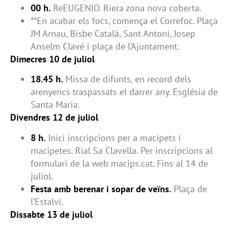
00 h.
ReEUGENIO. Riera zona nova coberta.
**En acabar els focs, comença el Correfoc. Plaça
JM Arnau, Bisbe Català, Sant Antoni, Josep
Anselm Clavé i plaça de l’Ajuntament.
Dimecres 10 de juliol
18.45 h.
Missa de difunts, en record dels
arenyencs traspassats el darrer any. Església de
Santa Maria.
Divendres 12 de juliol
8 h.
Inici inscripcions per a macipets i
macipetes. Rial Sa Clavella. Per inscripcions al
formulari de la web macips.cat. Fins al 14 de
juliol.
Festa amb berenar i sopar de veïns.
Plaça de
l’Estalvi.
Dissabte 13 de juliol