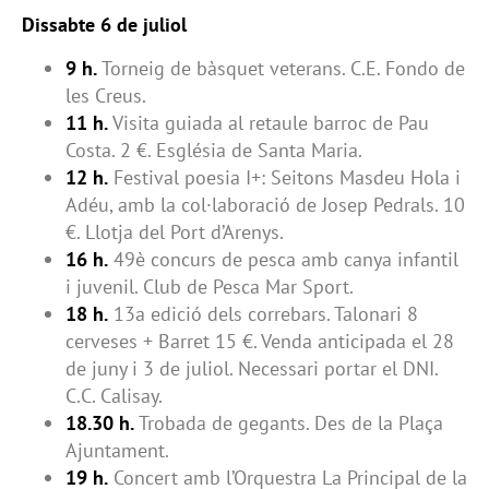
Dissabte 6 de juliol
9 h.
Torneig de bàsquet veterans. C.E. Fondo de
les Creus.
11 h.
Visita guiada al retaule barroc de Pau
Costa. 2 €. Església de Santa Maria.
12 h.
Festival poesia I+: Seitons Masdeu Hola i
Adéu, amb la col·laboració de Josep Pedrals. 10
€. Llotja del Port d’Arenys.
16 h.
49è concurs de pesca amb canya infantil
i juvenil. Club de Pesca Mar Sport.
18 h.
13a edició dels correbars. Talonari 8
cerveses + Barret 15 €. Venda anticipada el 28
de juny i 3 de juliol. Necessari portar el DNI.
C.C. Calisay.
18.30 h.
Trobada de gegants. Des de la Plaça
Ajuntament.
19 h.
Concert amb l’Orquestra La Principal de la