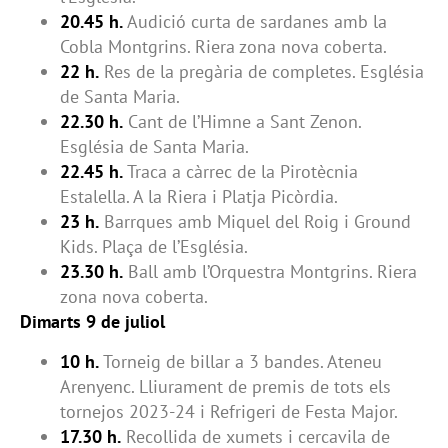
20.45 h.
Audició curta de sardanes amb la
Cobla Montgrins. Riera zona nova coberta.
22 h.
Res de la pregària de completes. Església
de Santa Maria.
22.30 h.
Cant de l’Himne a Sant Zenon.
Església de Santa Maria.
22.45 h.
Traca a càrrec de la Pirotècnia
Estalella. A la Riera i Platja Picòrdia.
23 h.
Barrques amb Miquel del Roig i Ground
Kids. Plaça de l’Església.
23.30 h.
Ball amb l’Orquestra Montgrins. Riera
zona nova coberta.
Dimarts 9 de juliol
10 h.
Torneig de billar a 3 bandes. Ateneu
Arenyenc. Lliurament de premis de tots els
tornejos 2023-24 i Refrigeri de Festa Major.
17.30 h.
Recollida de xumets i cercavila de