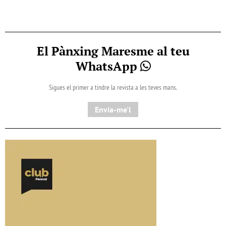
El Pànxing Maresme al teu
WhatsApp
Sigues el primer a tindre la revista a les teves mans.
Envia-me'l