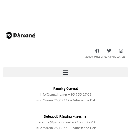
Segueix-nos a les xarxes socials
Pànxing General
info@panxing.net – 93 753 27 08
Enric Morera 25, 08339 – Vilassar de Dalt
Delegació Pànxing Maresme
maresme@panxing.net – 93 753 27 08
Enric Morera 25, 08339 – Vilassar de Dalt