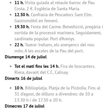
11 h.
Visita guiada al retaule barroc de Pau
Costa. 2 €. Església de Santa Maria.
12.30 h.
Confraria de Pescadors Sant Elm.
Gastromòbil en femení.
19.30 h.
Festa del Carme. Benedicció, pregària i
sortida de la processó marinera. Seguidament,
sardinada popular. Port d’Arenys.
22 h.
Teatre: Indians, els arenyencs del nou
món. A les escales de la Pau del port.
Diumenge 14 de juliol
Tot el matí fins les 14 h.
Fira de brocanters.
Riera, davant del C.C. Calisay.
Dimarts 16 de juliol
10 h.
Biblioplatja. Platja de la Picòrdia. Fins al
31 d’agost, de dilluns a divendres: de 10 a
13.30 h i de 17.30 a 20 h.
Dimecres 17 de juliol