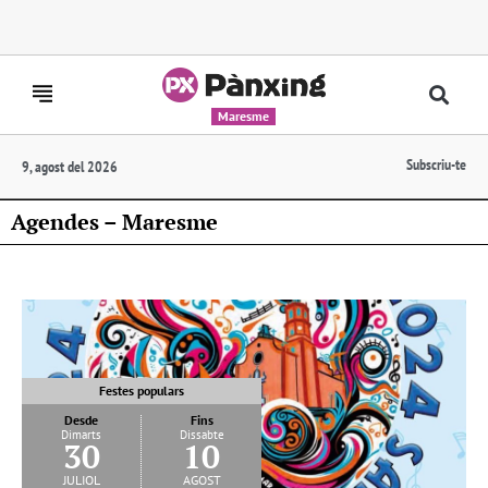
Maresme
Subscriu-te
9, agost del 2026
Agendes – Maresme
Festes populars
Desde
Fins
Dimarts
Dissabte
30
10
juliol
agost