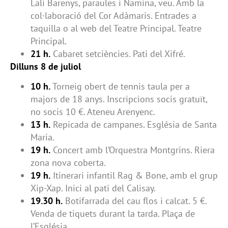
Lali Barenys, paraules i Namina, veu. Amb la
col·laboració del Cor Adàmaris. Entrades a
taquilla o al web del Teatre Principal. Teatre
Principal.
21 h.
Cabaret setciències. Pati del Xifré.
Dilluns 8 de juliol
10 h.
Torneig obert de tennis taula per a
majors de 18 anys. Inscripcions socis gratuït,
no socis 10 €. Ateneu Arenyenc.
13 h.
Repicada de campanes. Església de Santa
Maria.
19 h.
Concert amb l’Orquestra Montgrins. Riera
zona nova coberta.
19 h.
Itinerari infantil Rag & Bone, amb el grup
Xip-Xap. Inici al pati del Calisay.
19.30 h.
Botifarrada del cau flos i calcat. 5 €.
Venda de tiquets durant la tarda. Plaça de
l’Església.