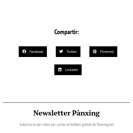
Compartir:
Facebook
Twitter
Pinterest
LinkedIn
Newsletter Pànxing
Subscriu-te per rebre per correu el butlletí gratuït de Pànxing.net​