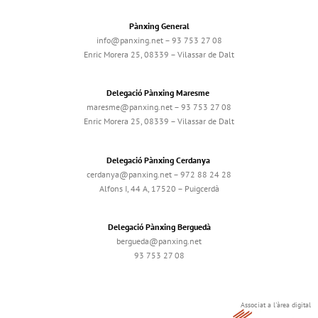
Pànxing General
info@panxing.net – 93 753 27 08
Enric Morera 25, 08339 – Vilassar de Dalt
Delegació Pànxing Maresme
maresme@panxing.net – 93 753 27 08
Enric Morera 25, 08339 – Vilassar de Dalt
Delegació Pànxing Cerdanya
cerdanya@panxing.net – 972 88 24 28
Alfons I, 44 A, 17520 – Puigcerdà
Delegació Pànxing Berguedà
bergueda@panxing.net
93 753 27 08
Associat a l'àrea digital