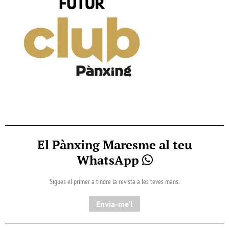
El Pànxing Maresme al teu
WhatsApp
Sigues el primer a tindre la revista a les teves mans.
Envia-me'l