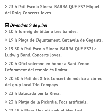
23 h Pati Escola Sinera. BARRA-QUE-ES? Miquel
del Roig. Concerts Joves.
Divendres 9 de juliol
10 h Torneig de billar a tres bandes.
19 h Plaça de l’Ajuntament. Cercavila de Gegants.
19.30 h Pati Escola Sinera. BARRA-QUE-ES? La
Ludwig Band. Concerts Joves.
20 h Ofici solemne en honor a Sant Zenon.
L’aforament del temple és limitat.
20.30 h Pati del Xifré. Concert de música a càrrec
del grup local Trio Compays.
22 h Batucada per la Riera.
23 h Platja de la Picòrdia. Focs artificials.
23.45 h Riera. Una nit amb el Mag Lari.