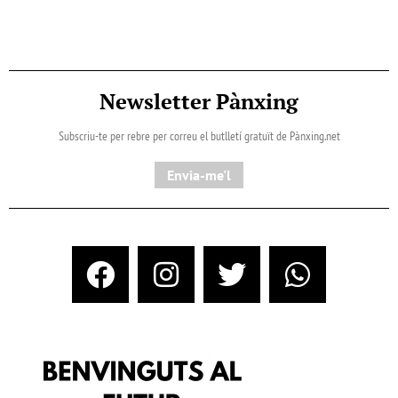
Newsletter Pànxing
Subscriu-te per rebre per correu el butlletí gratuït de Pànxing.net​
Envia-me'l