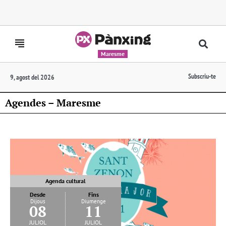
Maresme
Subscriu-te
9, agost del 2026
Agendes – Maresme
Agenda cultural
Desde
Fins
Dijous
Diumenge
08
11
juliol
juliol