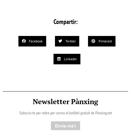
Compartir:
Facebook
Twitter
Pinterest
LinkedIn
Newsletter Pànxing
Subscriu-te per rebre per correu el butlletí gratuït de Pànxing.net​
Envia-me'l