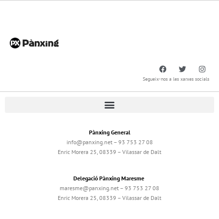
Segueix-nos a les xarxes socials
Pànxing General
info@panxing.net – 93 753 27 08
Enric Morera 25, 08339 – Vilassar de Dalt
Delegació Pànxing Maresme
maresme@panxing.net – 93 753 27 08
Enric Morera 25, 08339 – Vilassar de Dalt