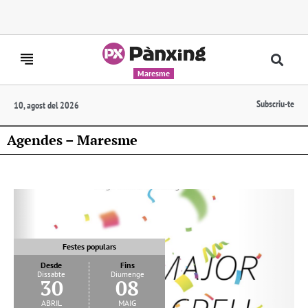
Maresme
Subscriu-te
10, agost del 2026
Agendes – Maresme
Festes populars
Desde
Fins
Dissabte
Diumenge
30
08
abril
maig