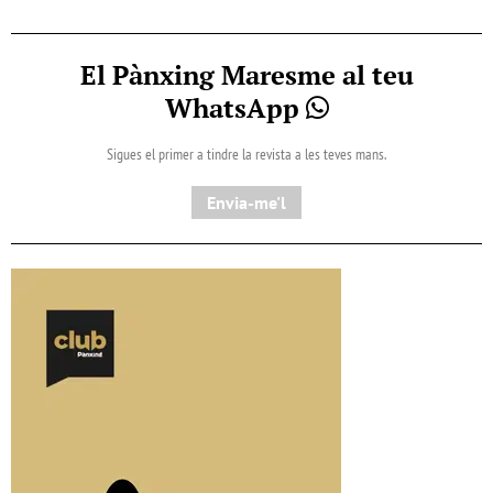
El Pànxing Maresme al teu
WhatsApp
Sigues el primer a tindre la revista a les teves mans.
Envia-me'l