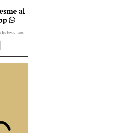
esme al
App
 a les teves mans.