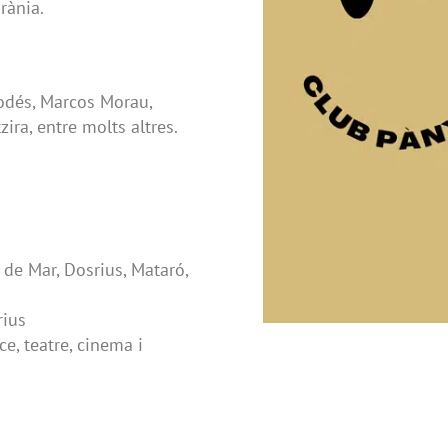
rània.
odés, Marcos Morau,
ira, entre molts altres.
 de Mar, Dosrius, Mataró,
rius
e, teatre, cinema i