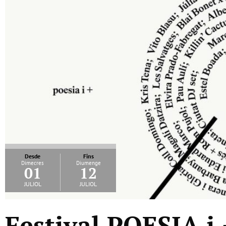
Desde
Fins
Dimecres
Diumenge
01
12
juliol
juliol
Festival POESIA i