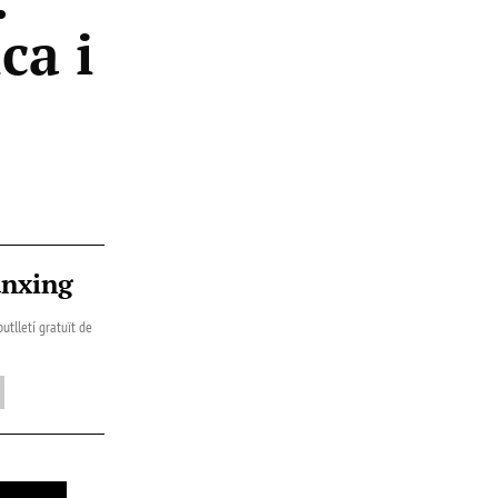
ca i
ànxing
utlletí gratuït de