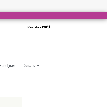
Revistes PX
Nens i joves
Consells