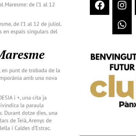
al Maresme: de l’1 al 12
me, de l’1 al 12 de juliol.
s en espais singulars del
 Maresme
l, en punt de trobada de la
ntemporània amb una nova
ESIA i +, una cita ja
ivindica la paraula
es. Durant dotze dies, una
lars de Teià, Arenys de
ella i Caldes d’Estrac.