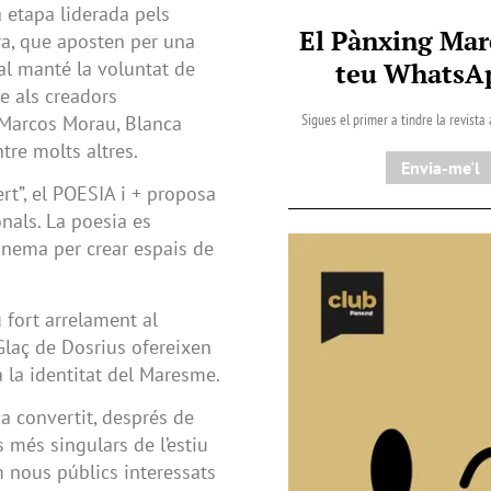
 etapa liderada pels
El Pànxing Mar
ura, que aposten per una
teu Whats
val manté la voluntat de
e als creadors
Sigues el primer a tindre la revista
 Marcos Morau, Blanca
tre molts altres.
Envia-me'l
rt”, el POESIA i + proposa
nals. La poesia es
cinema per crear espais de
u fort arrelament al
 Glaç de Dosrius ofereixen
a la identitat del Maresme.
ha convertit, després de
 més singulars de l’estiu
m nous públics interessats