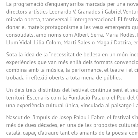
La programació d’enguany arriba marcada per una nova
directors artístics Leonardo V. Granados i Gabriel Vent
mirada oberta, transversal i intergeneracional. El festi
donar el mateix protagonisme a les veus emergents qu
consolidats, amb noms com Albert Serra, Maria Rodés,
Llum Vidal, Júlia Colom, Martí Sales o Magalí Datzira, en
Sota la idea de la “necessitat de bellesa en un món ince
experiències que van més enllà dels formats convencio
combina amb la música, la performance, el teatre i el 
trobada i reflexió oberts a tota mena de públics.
Un dels trets distintius del festival continua sent el se
territori. Escenaris com la Fundació Palau o el Pou del
una experiència cultural única, vinculada al paisatge i 
Nascut de l’impuls de Josep Palau i Fabre, el festival s’
més de dues dècades, en una de les propostes culturals
català, capaç d’atraure tant els amants de la poesia co