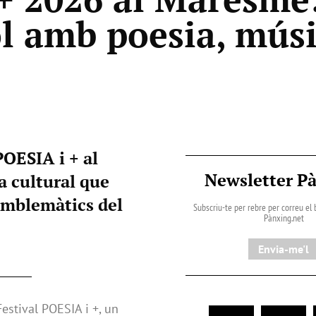
iol amb poesia, músi
POESIA i + al
Newsletter P
ta cultural que
 emblemàtics del
Subscriu-te per rebre per correu el b
Pànxing.net​
Envia-me'l
estival POESIA i +, un