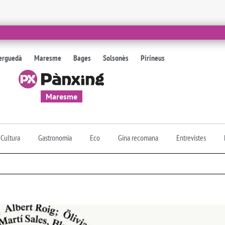
erguedà
Maresme
Bages
Solsonès
Pirineus
Maresme
Cultura
Gastronomia
Eco
Gina recomana
Entrevistes