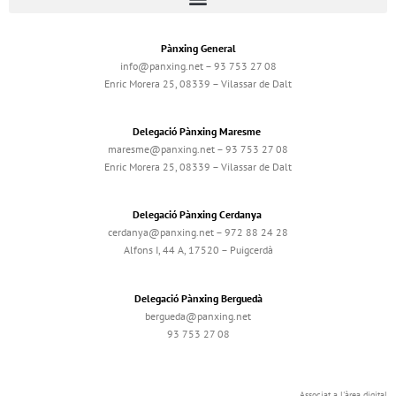
Pànxing General
info@panxing.net – 93 753 27 08
Enric Morera 25, 08339 – Vilassar de Dalt
Delegació Pànxing Maresme
maresme@panxing.net – 93 753 27 08
Enric Morera 25, 08339 – Vilassar de Dalt
Delegació Pànxing Cerdanya
cerdanya@panxing.net – 972 88 24 28
Alfons I, 44 A, 17520 – Puigcerdà
Delegació Pànxing Berguedà
bergueda@panxing.net
93 753 27 08
Associat a l'àrea digital