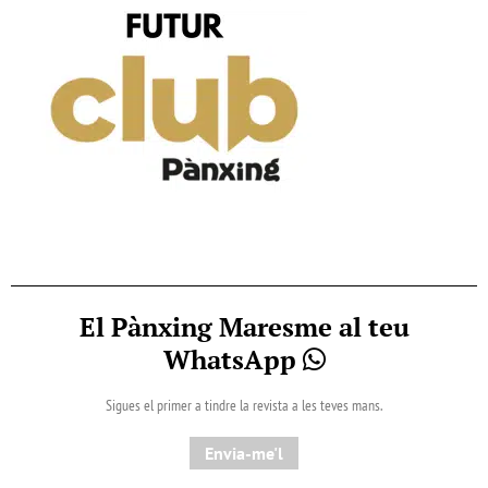
El Pànxing Maresme al teu
WhatsApp
Sigues el primer a tindre la revista a les teves mans.
Envia-me'l