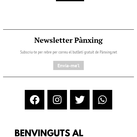
Newsletter Pànxing
Subscriu-te per rebre per correu el butlletí gratuït de Pànxing.net​
Envia-me'l