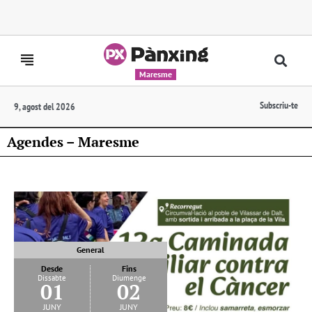
Maresme
Subscriu-te
9, agost del 2026
Agendes – Maresme
General
Desde
Fins
Dissabte
Diumenge
01
02
juny
juny