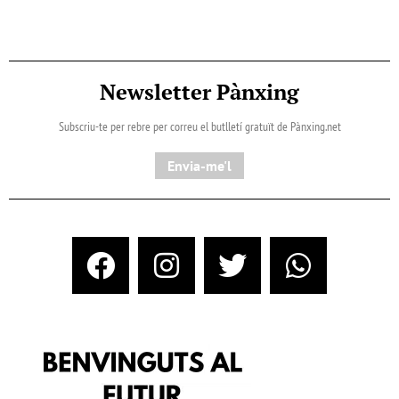
Newsletter Pànxing
Subscriu-te per rebre per correu el butlletí gratuït de Pànxing.net​
Envia-me'l