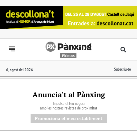
Pirineus
Subscriu-te
6, agost del 2026
Anuncia't al Pànxing
Impulsa el teu negoci
amb les nostres revistes de proximitat
Promociona el meu establiment