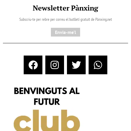
Newsletter Pànxing
Subscriu-te per rebre per correu el butlletí gratuït de Pànxing.net​
Envia-me'l