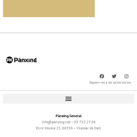
Segueix-nos a les xarxes socials
Pànxing General
info@panxing.net – 93 753 27 08
Enric Morera 25, 08339 – Vilassar de Dalt