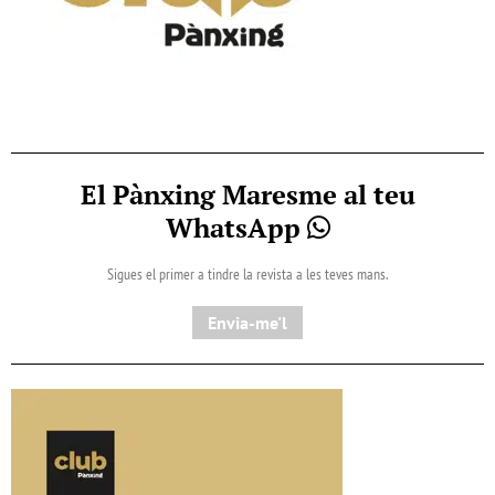
El Pànxing Maresme al teu
WhatsApp
Sigues el primer a tindre la revista a les teves mans.
Envia-me'l