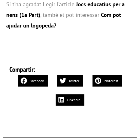
Si t’ha agradat llegir l’article
Jocs educatius per a
nens (1a Part)
, també et pot interessar
Com pot
ajudar un logopeda?
Compartir:
Facebook
Twitter
Pinterest
LinkedIn