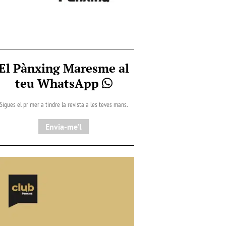
El Pànxing Maresme al
teu WhatsApp
Sigues el primer a tindre la revista a les teves mans.
Envia-me'l