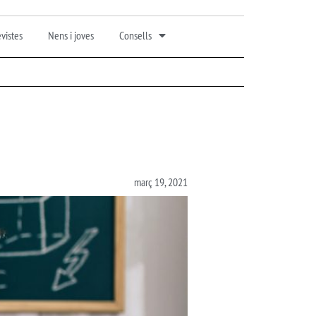
vistes
Nens i joves
Consells
març 19, 2021