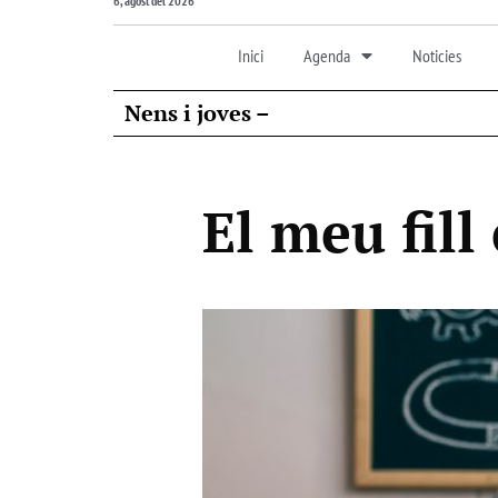
6, agost del 2026
Inici
Agenda
Noticies
Nens i joves –
El meu fill