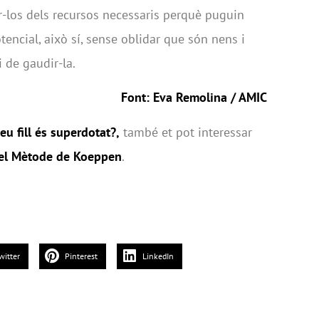
ar-los dels recursos necessaris perquè puguin
encial, això sí, sense oblidar que són nens i
i de gaudir-la.
Font: Eva Remolina / AMIC
eu fill és superdotat?,
també et pot interessar
: el Mètode de Koeppen
.
witter
Pinterest
LinkedIn