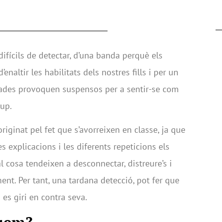
fícils de detectar, d’una banda perquè els
altir les habilitats dels nostres fills i per un
egades provoquen suspensos per a sentir-se com
rup.
riginat pel fet que s’avorreixen en classe, ja que
 explicacions i les diferents repeticions els
al cosa tendeixen a desconnectar, distreure’s i
ent. Per tant, una tardana detecció, pot fer que
es giri en contra seva.