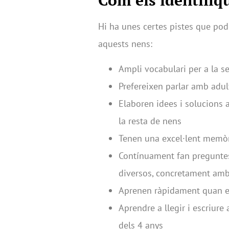
Com els identifi
Hi ha unes certes pistes que pode
aquests nens:
Ampli vocabulari per a la s
Prefereixen parlar amb adul
Elaboren idees i solucions 
la resta de nens
Tenen una excel·lent memò
Contínuament fan preguntes
diversos, concretament amb t
Aprenen ràpidament quan el
Aprendre a llegir i escriure
dels 4 anys