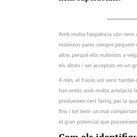
Amb molta freqüència són nens di
mateixos pares sempre pequem d’en
altre, perquè ells mateixos a v
els altres i ser acceptats en un g
A més, el fracàs sol venir també o
han entès amb molta antelació les
produeixen cert fastig, per la qu
fins i tot tenir un mal comportam
el gran potencial que posseeixen 