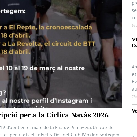
pr
se
co
16 
V
Ev
Am
es
Ev
au
27 
Ve
ipció per a la Cíclica Navàs 2026
 19 d’abril en el marc de la Fira de Primavera. Un cap de
tes per a tots els nivells. Des del Club Pànxing sortegem: