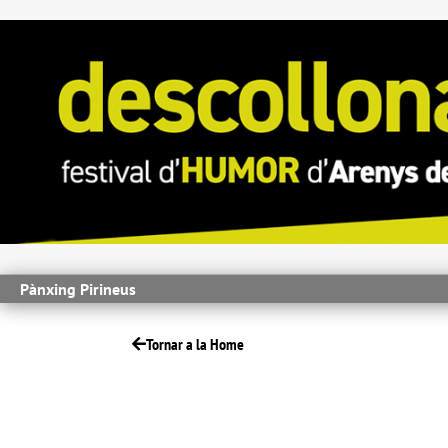
Pànxing Pirineus
Tornar a la Home