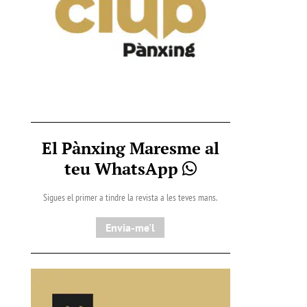
El Pànxing Maresme al
teu WhatsApp
Sigues el primer a tindre la revista a les teves mans.
Envia-me'l