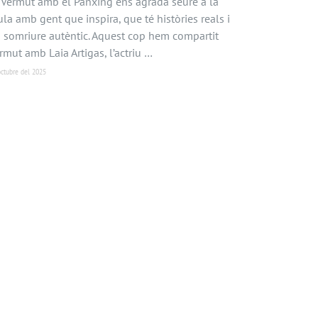
 Vermut amb el Pànxing ens agrada seure a la
ula amb gent que inspira, que té històries reals i
 somriure autèntic. Aquest cop hem compartit
rmut amb Laia Artigas, l’actriu …
ctubre del 2025