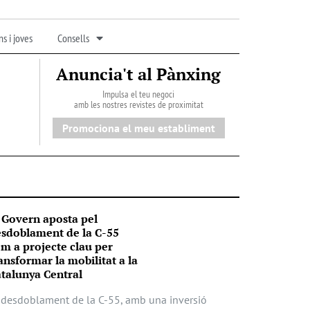
s i joves
Consells
Anuncia't al Pànxing
Impulsa el teu negoci
amb les nostres revistes de proximitat
Promociona el meu establiment
 Govern aposta pel
sdoblament de la C-55
m a projecte clau per
ansformar la mobilitat a la
talunya Central
 desdoblament de la C-55, amb una inversió