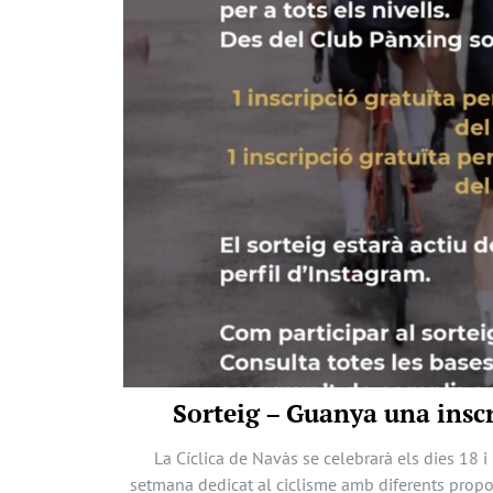
Sorteig – Guanya una inscr
La Cíclica de Navàs se celebrarà els dies 18 i
setmana dedicat al ciclisme amb diferents propos