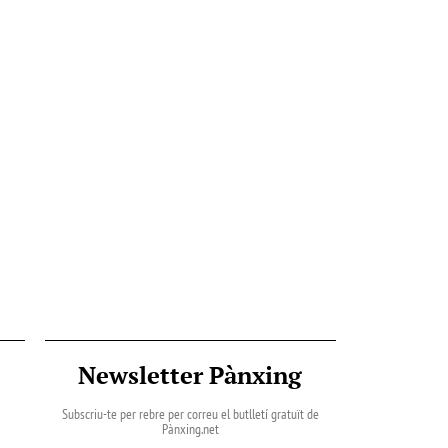
Newsletter Pànxing
Subscriu-te per rebre per correu el butlletí gratuït de
Pànxing.net​