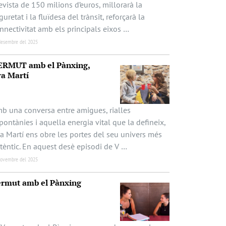
evista de 150 milions d’euros, millorarà la
guretat i la fluïdesa del trànsit, reforçarà la
nnectivitat amb els principals eixos …
desembre del 2025
ERMUT amb el Pànxing,
a Martí
b una conversa entre amigues, rialles
pontànies i aquella energia vital que la defineix,
a Martí ens obre les portes del seu univers més
tèntic. En aquest desè episodi de V …
novembre del 2025
rmut amb el Pànxing