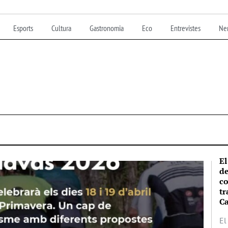
Esports
Cultura
Gastronomia
Eco
Entrevistes
Nen
El
de
co
tr
Ca
El