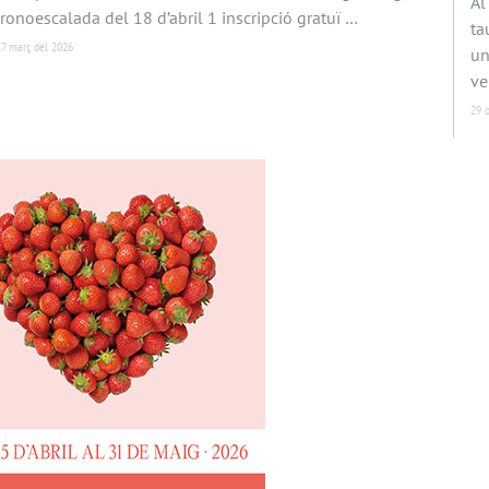
Al
 cronoescalada del 18 d’abril 1 inscripció gratuï …
ta
17 març del 2026
un
ve
29 o