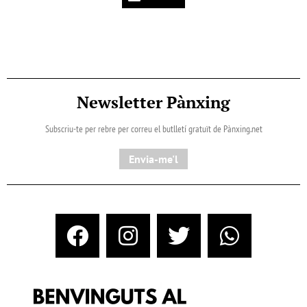
Newsletter Pànxing
Subscriu-te per rebre per correu el butlletí gratuït de Pànxing.net​
Envia-me'l