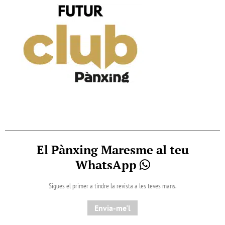
El Pànxing Maresme al teu
WhatsApp
Sigues el primer a tindre la revista a les teves mans.
Envia-me'l