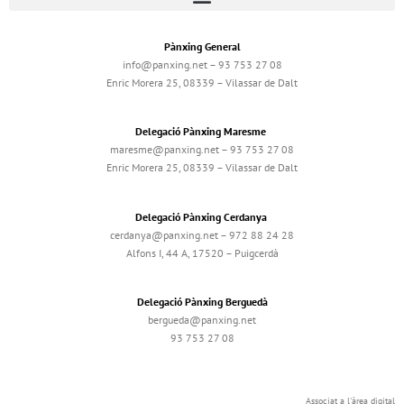
Pànxing General
info@panxing.net – 93 753 27 08
Enric Morera 25, 08339 – Vilassar de Dalt
Delegació Pànxing Maresme
maresme@panxing.net – 93 753 27 08
Enric Morera 25, 08339 – Vilassar de Dalt
Delegació Pànxing Cerdanya
cerdanya@panxing.net – 972 88 24 28
Alfons I, 44 A, 17520 – Puigcerdà
Delegació Pànxing Berguedà
bergueda@panxing.net
93 753 27 08
Associat a l'àrea digital