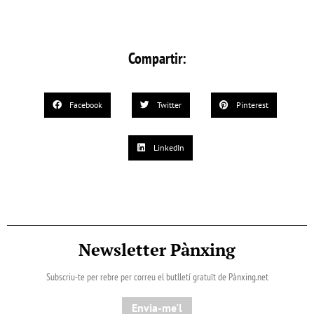
Compartir:
Facebook
Twitter
Pinterest
LinkedIn
Newsletter Pànxing
Subscriu-te per rebre per correu el butlletí gratuït de Pànxing.net​
Envia-me'l