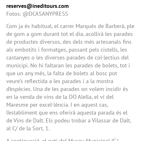
reserves@ineditours.com
Fotos: @DCASANYPRESS
Com ja és habitual, el carrer Marquès de Barberà, ple
de gom a gom durant tot el dia, acollirà les parades
de productes diversos, des dels més artesanals fins
als embotits i formatges, passant pels cistells, les
castanyes o les diverses parades de col·lectius del
municipi. No hi faltaran les parades de bolets, tot i
que un any més, la falta de bolets al bosc pot
veure’s reflectida a les parades i a la mostra
d’espècies. Una de les parades on volem incidir és
en la venda de vins de la DO Alella, el vi del
Maresme per excel·lència. I en aquest cas,
l’establiment que ens oferirà aquesta parada és el
de Vins de Dalt. Els podeu trobar a Vilassar de Dalt,
al C/ de la Sort, 1.
A continuació, el pati del Museu Municipal (C/