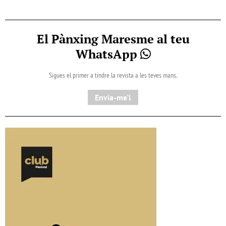
El Pànxing Maresme al teu
WhatsApp
Sigues el primer a tindre la revista a les teves mans.
Envia-me'l