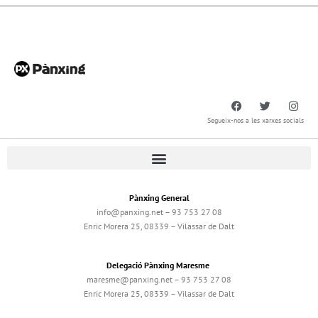
Segueix-nos a les xarxes socials
Pànxing General
info@panxing.net – 93 753 27 08
Enric Morera 25, 08339 – Vilassar de Dalt
Delegació Pànxing Maresme
maresme@panxing.net – 93 753 27 08
Enric Morera 25, 08339 – Vilassar de Dalt