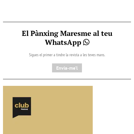
El Pànxing Maresme al teu
WhatsApp
Sigues el primer a tindre la revista a les teves mans.
Envia-me'l