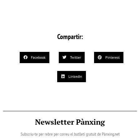
Compartir:
Facebook
Twitter
Pinterest
LinkedIn
Newsletter Pànxing
Subscriu-te per rebre per correu el butlletí gratuït de Pànxing.net​