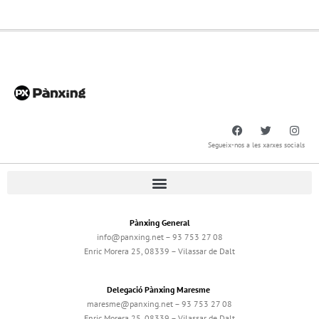
Segueix-nos a les xarxes socials
Pànxing General
info@panxing.net – 93 753 27 08
Enric Morera 25, 08339 – Vilassar de Dalt
Delegació Pànxing Maresme
maresme@panxing.net – 93 753 27 08
Enric Morera 25, 08339 – Vilassar de Dalt