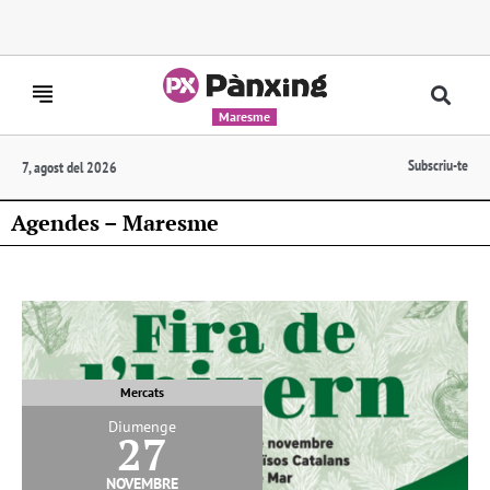
Maresme
Subscriu-te
7, agost del 2026
Agendes – Maresme
Mercats
Diumenge
27
novembre