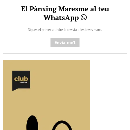
El Pànxing Maresme al teu
WhatsApp
Sigues el primer a tindre la revista a les teves mans.
Envia-me'l