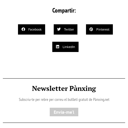
Compartir:
Facebook
Twitter
Pinterest
LinkedIn
Newsletter Pànxing
Subscriu-te per rebre per correu el butlletí gratuït de Pànxing.net​
Envia-me'l