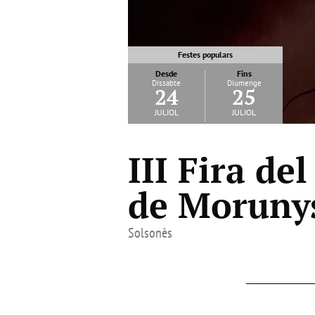
Festes populars
Desde
Fins
Dissabte
Diumenge
24
25
juliol
juliol
III Fira de
de Moruny
Solsonès