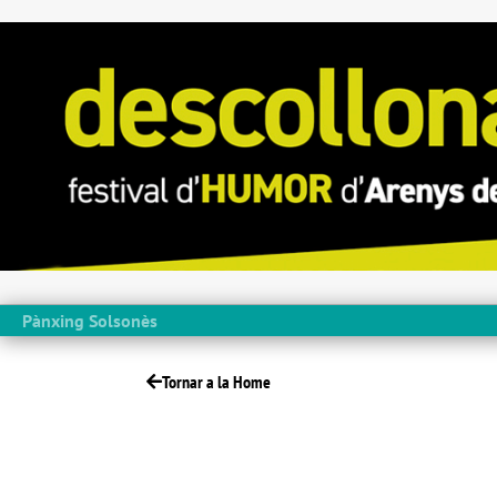
Pànxing Solsonès
Tornar a la Home