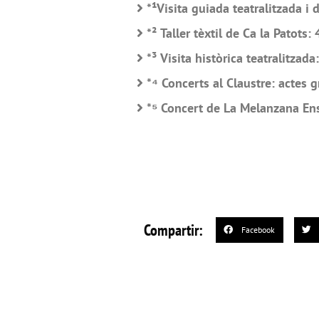
*¹
Visita guiada teatralitzada i
*² Taller tèxtil de Ca la Patots: 
*³ Visita històrica teatralitzada
*⁴ Concerts al Claustre: actes g
*⁵ Concert de La Melanzana Ens
Compartir:
Facebook