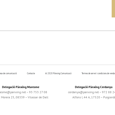
resa de comunicació
Contacte
© 2020 Pànxing Comunicacó
Termes de servei i condicions de venda
Delegació Pànxing Maresme
Delegació Pànxing Cerdanya
esme@panxing.net – 93 753 27 08
cerdanya@panxing.net – 972 88 2
c Morera 25, 08339 – Vilassar de Dalt
Alfons I, 44 A, 17520 – Puigcerd