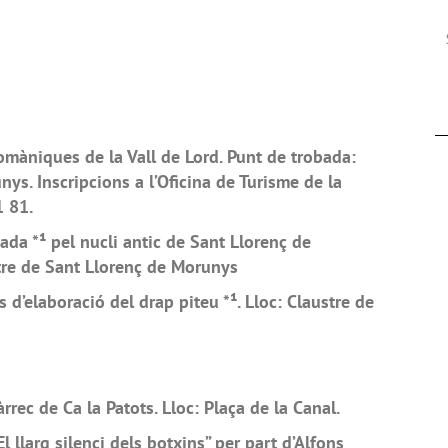
 romàniques de la Vall de Lord. Punt de trobada:
ys. Inscripcions a l’Oficina de Turisme de la
1 81.
zada *¹ pel nucli antic de Sant Llorenç de
tre de Sant Llorenç de Morunys
 d’elaboració del drap piteu *¹. Lloc: Claustre de
càrrec de Ca la Patots. Lloc: Plaça de la Canal.
El llarg silenci dels botxins” per part d’Alfons