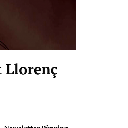
t Llorenç
Newsletter Pànxing