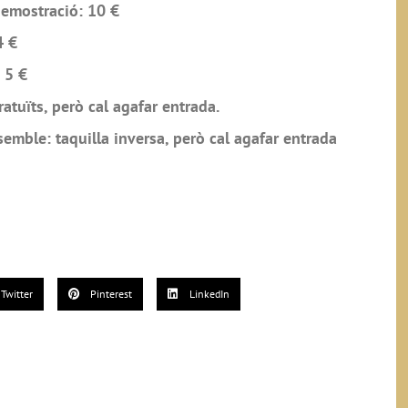
 demostració: 10 €
4 €
: 5 €
ratuïts, però cal agafar entrada.
emble: taquilla inversa, però cal agafar entrada
Twitter
Pinterest
LinkedIn