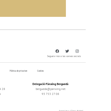
Segueix-nos a les xarxes socials
Pólitica de privacitat
Cookies
Delegació Pànxing Berguedà
4 28
bergueda@panxing.net
à
93 753 27 08
Associat a l'àrea digital