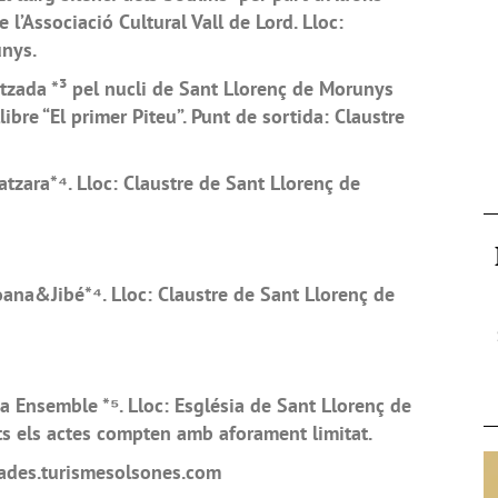
e l’Associació Cultural Vall de Lord. Lloc:
unys.
litzada *³ pel nucli de Sant Llorenç de Morunys
ibre “El primer Piteu”. Punt de sortida: Claustre
tzara*⁴. Lloc: Claustre de Sant Llorenç de
oana&Jibé*⁴. Lloc: Claustre de Sant Llorenç de
 Ensemble *⁵. Lloc: Església de Sant Llorenç de
ts els actes compten amb aforament limitat.
rades.turismesolsones.com