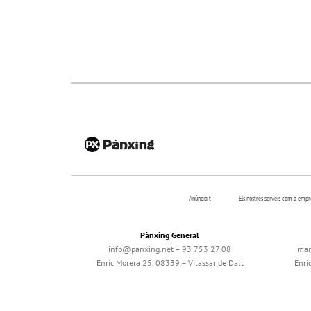
Anúncia’t
Els nostres serveis com a emp
Pànxing General
info@panxing.net – 93 753 27 08
mar
Enric Morera 25, 08339 – Vilassar de Dalt
Enri