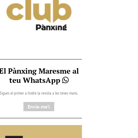
El Pànxing Maresme al
teu WhatsApp
Sigues el primer a tindre la revista a les teves mans.
Envia-me'l