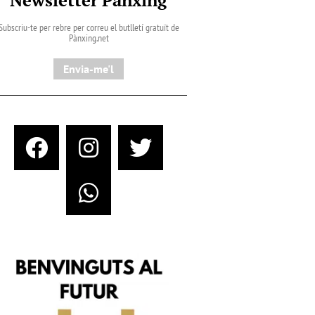
Subscriu-te per rebre per correu el butlletí gratuït de
Pànxing.net​
Envia-me'l