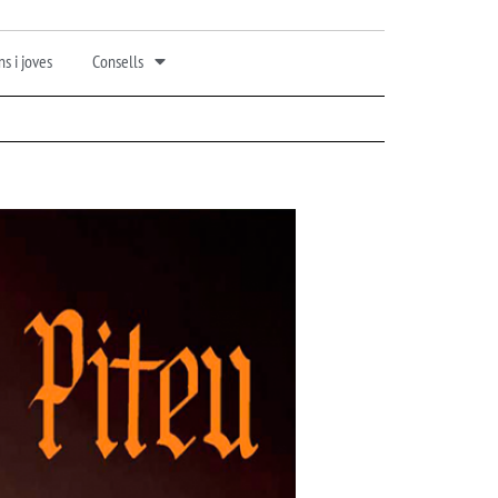
s i joves
Consells