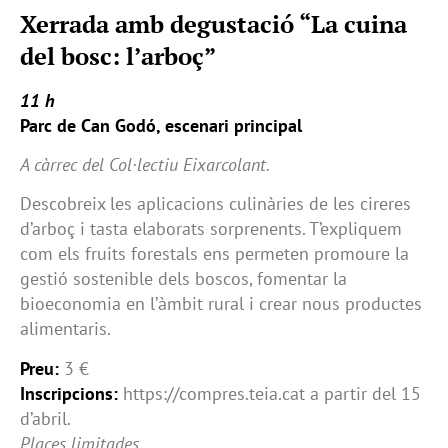
Xerrada amb degustació “La cuina
del bosc: l’arboç”
11 h
Parc de Can Godó, escenari principal
A càrrec del Col·lectiu Eixarcolant.
Descobreix les aplicacions culinàries de les cireres
d’arboç i tasta elaborats sorprenents. T’expliquem
com els fruits forestals ens permeten promoure la
gestió sostenible dels boscos, fomentar la
bioeconomia en l’àmbit rural i crear nous productes
alimentaris.
Preu:
3 €
Inscripcions:
https://compres.teia.cat a partir del 15
d’abril.
Places limitades.