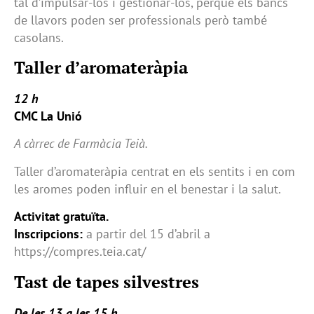
tal d’impulsar-los i gestionar-los, perquè els bancs
de llavors poden ser professionals però també
casolans.
Taller d’aromateràpia
12 h
CMC La Unió
A càrrec de Farmàcia Teià.
Taller d’aromateràpia centrat en els sentits i en com
les aromes poden influir en el benestar i la salut.
Activitat gratuïta.
Inscripcions:
a partir del 15 d’abril a
https://compres.teia.cat/
Tast de tapes silvestres
De les 13 a les 15 h