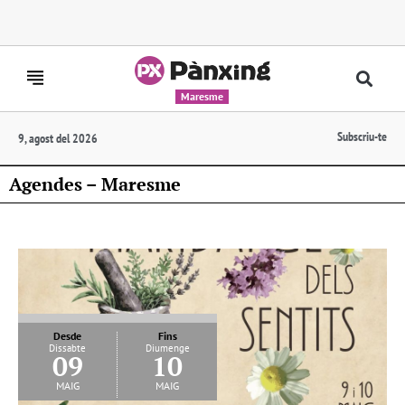
Maresme
Subscriu-te
9, agost del 2026
Agendes – Maresme
Desde
Fins
Dissabte
Diumenge
09
10
maig
maig