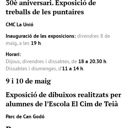
30è aniversari. Exposició de
treballs de les puntaires
CMC La Unió
Inauguració de les exposicions:
divendres 8 de
maig, a les
19 h
.
Horari:
Dijous, divendres i dissabtes, de
18 a 20.30 h
.
Dissabtes i diumenges, d’
11 a 14 h
.
9 i 10 de maig
Exposició de dibuixos realitzats per
alumnes de l’Escola El Cim de Teià
Parc de Can Godó