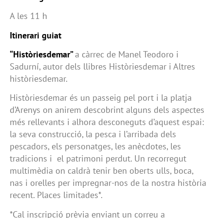
A les 11 h
Itinerari guiat
“Històriesdemar”
a càrrec de Manel Teodoro i
Sadurní, autor dels llibres Històriesdemar i Altres
històriesdemar.
Històriesdemar és un passeig pel port i la platja
d’Arenys on anirem descobrint alguns dels aspectes
més rellevants i alhora desconeguts d’aquest espai:
la seva construcció, la pesca i l’arribada dels
pescadors, els personatges, les anècdotes, les
tradicions i el patrimoni perdut. Un recorregut
multimèdia on caldrà tenir ben oberts ulls, boca,
nas i orelles per impregnar-nos de la nostra història
recent. Places limitades*.
*Cal inscripció prèvia enviant un correu a