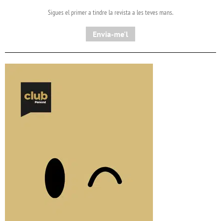
Sigues el primer a tindre la revista a les teves mans.
Envia-me'l