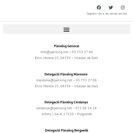
Segueix-nos a les xarxes socials
Pànxing General
info@panxing.net – 93 753 27 08
Enric Morera 25, 08339 – Vilassar de Dalt
Delegació Pànxing Maresme
maresme@panxing.net – 93 753 27 08
Enric Morera 25, 08339 – Vilassar de Dalt
Delegació Pànxing Cerdanya
cerdanya@panxing.net – 972 88 24 28
Alfons I, 44 A, 17520 – Puigcerdà
Delegació Pànxing Berguedà