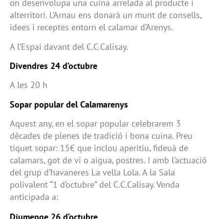
on desenvolupa una cuina arrelada al producte i
alterritori. L’Arnau ens donarà un munt de consells,
idees i receptes entorn el calamar d’Arenys.
A l’Espai davant del C.C.Calisay.
Divendres 24 d’octubre
A les 20 h
Sopar popular del Calamarenys
Aquest any, en el sopar popular celebrarem 3
dècades de plenes de tradició i bona cuina. Preu
tiquet sopar: 15€ que inclou aperitiu, fideuà de
calamars, got de vi o aigua, postres. I amb l’actuació
del grup d’havaneres La vella Lola. A la Sala
polivalent “1 d’octubre” del C.C.Calisay. Venda
anticipada a:
Diumenge 26 d’octubre