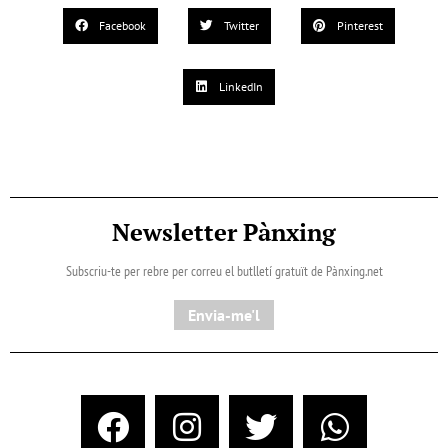
Facebook
Twitter
Pinterest
LinkedIn
Newsletter Pànxing
Subscriu-te per rebre per correu el butlletí gratuït de Pànxing.net​
Envia-me'l