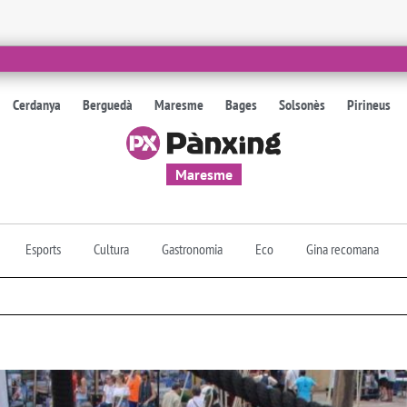
Cerdanya
Berguedà
Maresme
Bages
Solsonès
Pirineus
Maresme
Esports
Cultura
Gastronomia
Eco
Gina recomana