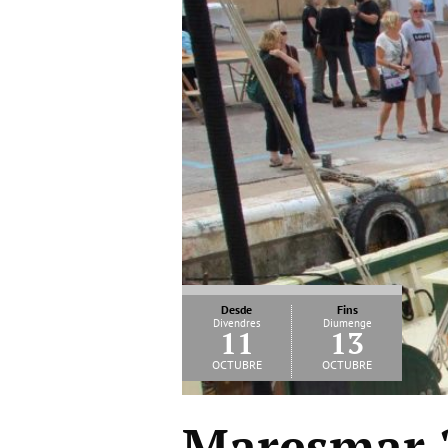
Desde
Fins
Divendres
Diumenge
11
13
octubre
octubre
Maresmar 2