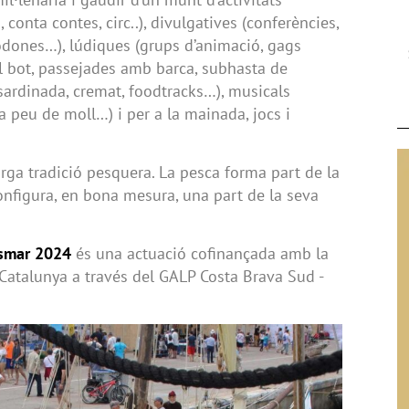
 conta contes, circ..), divulgatives (conferències,
rodones…), lúdiques (grups d’animació, gags
el bot, passejades amb barca, subhasta de
sardinada, cremat, foodtracks…), musicals
a peu de moll…) i per a la mainada, jocs i
rga tradició pesquera. La pesca forma part de la
Configura, en bona mesura, una part de la seva
esmar 2024
és una actuació cofinançada amb la
 Catalunya a través del GALP Costa Brava Sud -