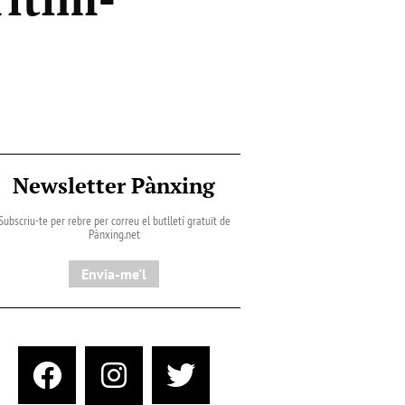
Newsletter Pànxing
Subscriu-te per rebre per correu el butlletí gratuït de
Pànxing.net​
Envia-me'l