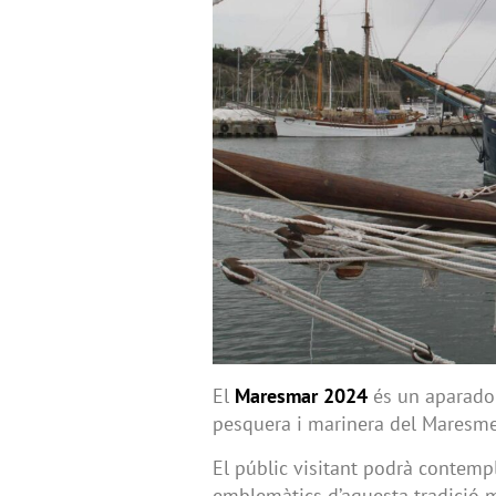
El
Maresmar 2024
és un aparador 
pesquera i marinera del Maresme
El públic visitant podrà contempl
emblemàtics d’aquesta tradició mi