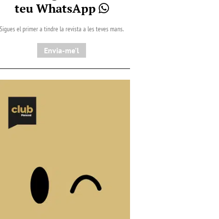
teu WhatsApp
Sigues el primer a tindre la revista a les teves mans.
Envia-me'l