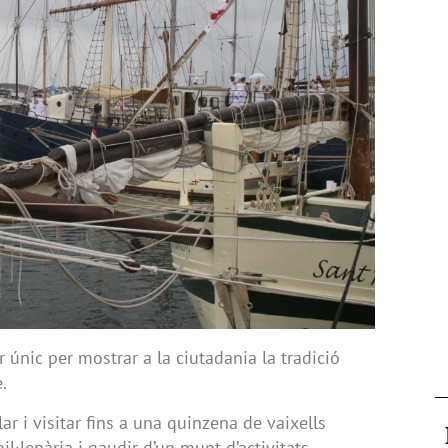
únic per mostrar a la ciutadania la tradició
.
ar i visitar fins a una quinzena de vaixells
l·lenària i gaudir d’un munt d’activitats