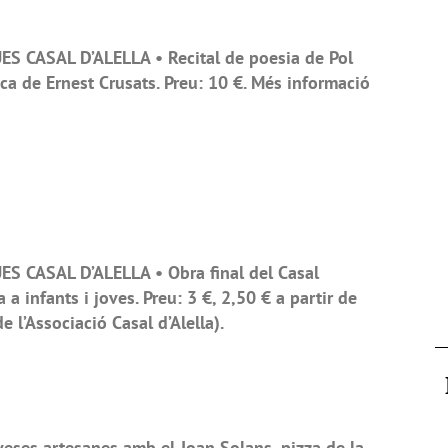
S CASAL D’ALELLA • Recital de poesia de Pol
ca de Ernest Crusats. Preu: 10 €. Més informació
S CASAL D’ALELLA • Obra final del Casal
 a infants i joves. Preu: 3 €, 2,50 € a partir de
 l’Associació Casal d’Alella).
eses artesanes amb el Joan Solans, pizza de la