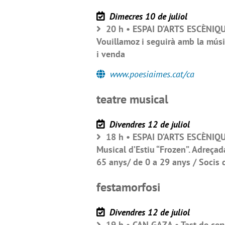
Dimecres 10 de juliol
20 h • ESPAI D’ARTS ESCÈNIQUE
Vouillamoz i seguirà amb la músi
i venda
www.poesiaimes.cat/ca
teatre musical
Divendres 12 de juliol
18 h • ESPAI D’ARTS ESCÈNIQUE
Musical d’Estiu “Frozen”. Adreçada
65 anys/ de 0 a 29 anys / Socis de
festamorfosi
Divendres 12 de juliol
19 h • CAN GAZA • Tast de cerv