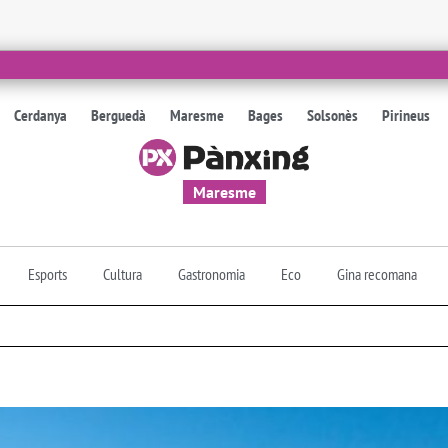
Cerdanya
Berguedà
Maresme
Bages
Solsonès
Pirineus
Maresme
Esports
Cultura
Gastronomia
Eco
Gina recomana