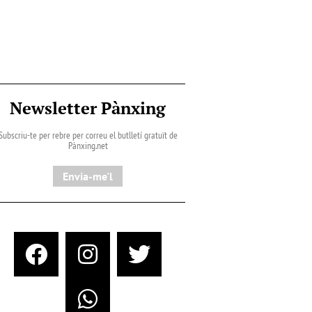
Newsletter Pànxing
Subscriu-te per rebre per correu el butlletí gratuït de
Pànxing.net​
Envia-me'l