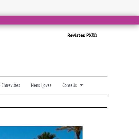
Revistes PX
Entrevistes
Nens i joves
Consells