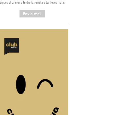
Sigues el primer a tindre la revista a les teves mans.
Envia-me'l