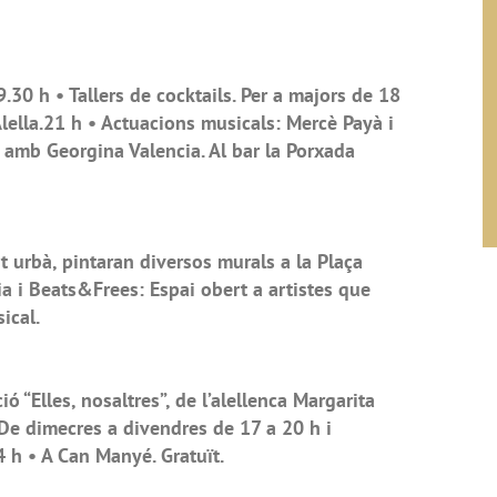
.30 h • Tallers de cocktails. Per a majors de 18
 Alella.21 h • Actuacions musicals: Mercè Payà i
 amb Georgina Valencia. Al bar la Porxada
rt urbà, pintaran diversos murals a la Plaça
ia i Beats&Frees: Espai obert a artistes que
ical.
ó “Elles, nosaltres”, de l’alellenca Margarita
l. De dimecres a divendres de 17 a 20 h i
 h • A Can Manyé. Gratuït.