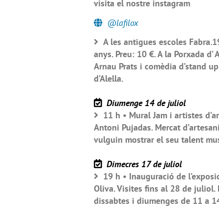
visita el nostre instagram
@lafilox
A les antigues escoles Fabra.19
anys. Preu: 10 €. A la Porxada d’
Arnau Prats i comèdia d’stand up
d’Alella.
Diumenge 14 de juliol
11 h • Mural Jam i artistes d’a
Antoni Pujadas. Mercat d’artesan
vulguin mostrar el seu talent mus
Dimecres 17 de juliol
19 h • Inauguració de l’exposici
Oliva. Visites fins al 28 de julio
dissabtes i diumenges de 11 a 14