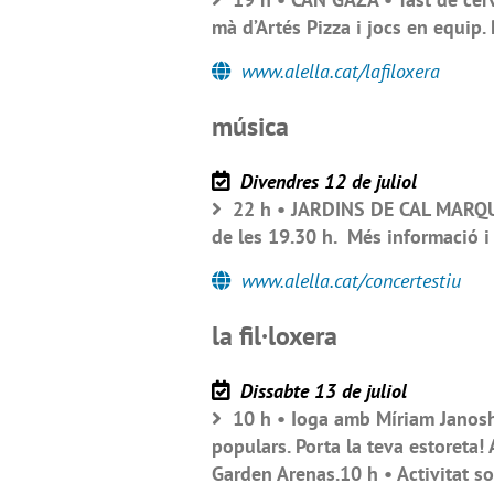
mà d’Artés Pizza i jocs en equip.
www.alella.cat/lafiloxera
música
Divendres 12 de juliol
22 h • JARDINS DE CAL MARQUÈ
de les 19.30 h. Més informació i
www.alella.cat/concertestiu
la fil·loxera
Dissabte 13 de juliol
10 h • Ioga amb Míriam Janosh
populars. Porta la teva estoreta! 
Garden Arenas.10 h • Activitat so