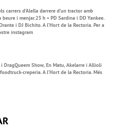
ls carrers d’Alella darrere d’un tractor amb
a beure i menjar.23 h • PD Sardina i DD Yankee.
rante i DJ Bichito. A l’Hort de la Rectoria. Per a
ostre instagram
i DragQueem Show, En Matu, Akelarre i Allioli
 foodtruck-creperia. A l’Hort de la Rectoria. Més
AR