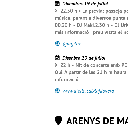
Divendres 19 de juliol
22.30 h • La prèvia: passeja pe
música, parant a diversos punts 
00.30 h • DJ Maki.2.30 h • DJ UriO
més informació i preu visita el n
@lafilox
Dissabte 20 de juliol
22 h • Nit de concerts amb PD 
Olé. A partir de les 21 h hi haurà
informació
www.alella.cat/lafiloxera
ARENYS DE M