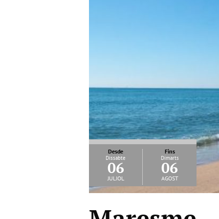
Desde
Fins
Dissabte
Dimarts
06
06
juliol
agost
Maresme – 