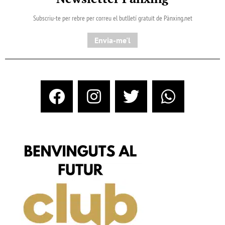
Subscriu-te per rebre per correu el butlletí gratuït de Pànxing.net​
Envia-me'l