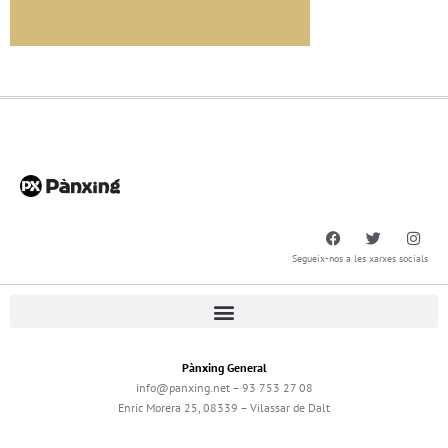
Segueix-nos a les xarxes socials
Pànxing General
info@panxing.net – 93 753 27 08
Enric Morera 25, 08339 – Vilassar de Dalt