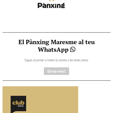
El Pànxing Maresme al teu
WhatsApp
Sigues el primer a tindre la revista a les teves mans.
Envia-me'l