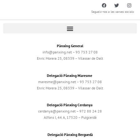
Segueix-nos a les xarxes socials
Pànxing General
info@panxing.net – 93 753 27 08
Enric Morera 25, 08339 – Vilassar de Dalt
Delegació Pànxing Maresme
maresme@panxing.net – 93 753 27 08
Enric Morera 25, 08339 – Vilassar de Dalt
Delegació Pànxing Cerdanya
cerdanya@panxing.net – 972 88 24 28
Alfons I, 44 A, 17520 – Puigcerdà
Delegació Pànxing Berguedà