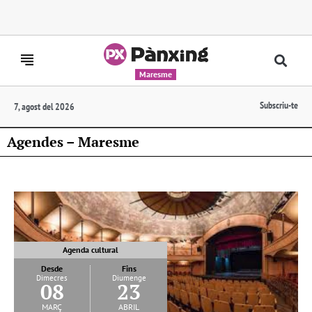
Maresme
Subscriu-te
7, agost del 2026
Agendes – Maresme
Agenda cultural
Desde
Fins
Dimecres
Diumenge
08
23
març
abril