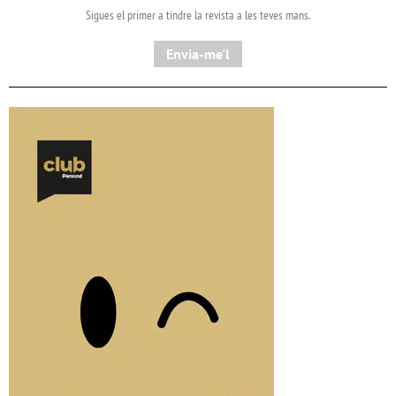
Sigues el primer a tindre la revista a les teves mans.
Envia-me'l