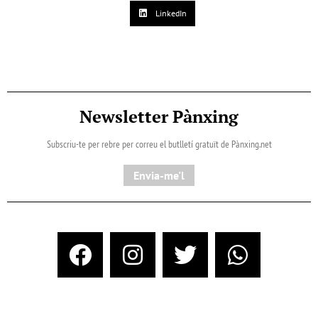
LinkedIn
Newsletter Pànxing
Subscriu-te per rebre per correu el butlletí gratuït de Pànxing.net​
Envia-me'l