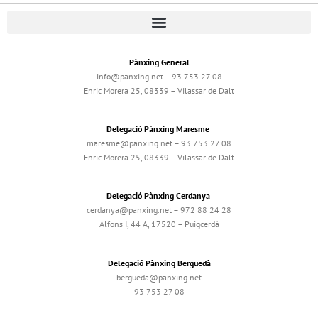
Pànxing General
info@panxing.net – 93 753 27 08
Enric Morera 25, 08339 – Vilassar de Dalt
Delegació Pànxing Maresme
maresme@panxing.net – 93 753 27 08
Enric Morera 25, 08339 – Vilassar de Dalt
Delegació Pànxing Cerdanya
cerdanya@panxing.net – 972 88 24 28
Alfons I, 44 A, 17520 – Puigcerdà
Delegació Pànxing Berguedà
bergueda@panxing.net
93 753 27 08