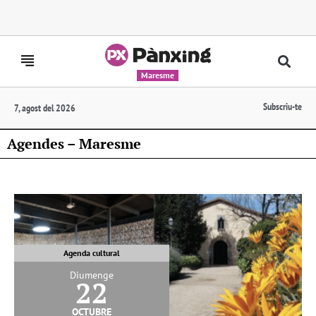
Maresme
Subscriu-te
7, agost del 2026
Agendes – Maresme
Agenda cultural
Diumenge
22
octubre