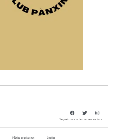
Segueix-nos a les xarxes socials
Pólitica de privacitat
Cookies