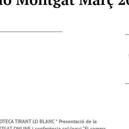
OTECA TIRANT LO BLANC * Presentació de la
GAT ONLINE i conferència col·loqui “El comerç