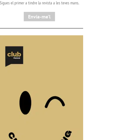
Sigues el primer a tindre la revista a les teves mans.
Envia-me'l