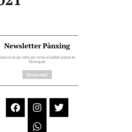
Newsletter Pànxing
Subscriu-te per rebre per correu el butlletí gratuït de
Pànxing.net​
Envia-me'l