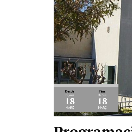
Desde
Fins
Dijous
Dijous
18
18
març
març
Programac