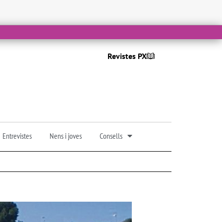
Revistes PX
Entrevistes
Nens i joves
Consells