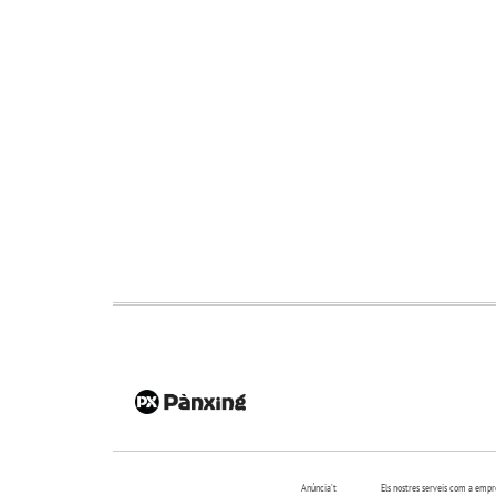
Anúncia’t
Els nostres serveis com a emp