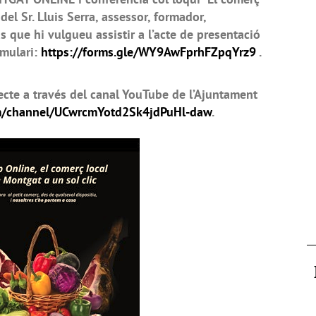
del Sr. Lluis Serra, assessor, formador,
 que hi vulgueu assistir a l’acte de presentació
rmulari:
https://forms.gle/WY9AwFprhFZpqYrz9
.
cte a través del canal YouTube de l’Ajuntament
om/channel/UCwrcmYotd2Sk4jdPuHl-daw
.