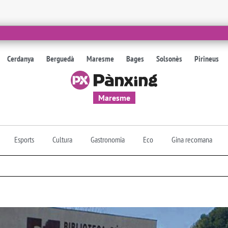
Cerdanya
Berguedà
Maresme
Bages
Solsonès
Pirineus
Maresme
Esports
Cultura
Gastronomia
Eco
Gina recomana