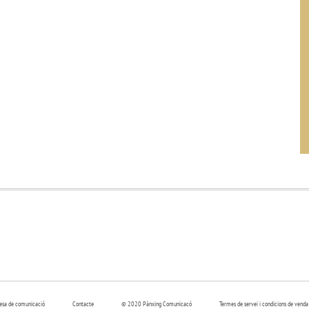
resa de comunicació
Contacte
© 2020 Pànxing Comunicacó
Termes de servei i condicions de venda